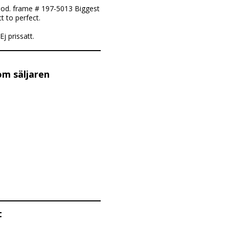
good. frame # 197-5013 Biggest
t to perfect.
j prissatt.
om säljaren
t