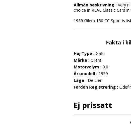
Allmän beskrivning :
Very ni
choice in REAL Classic Cars in
1959 Gilera 150 CC Sport is list
Fakta i b
Hoj Type :
Gatu
Märke :
Gilera
Motorvolym :
0.0
Årsmodell :
1959
Läge :
De Lier
Fordon Registrering :
Odefi
Ej prissatt