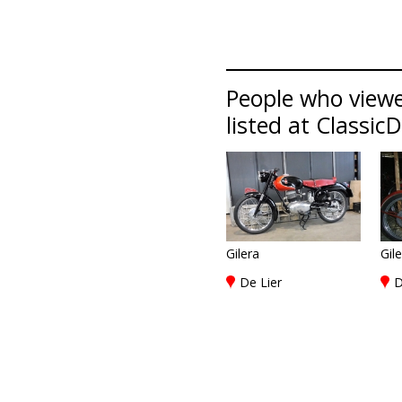
People who viewed
listed at Classic
Gilera
Gil
De Lier
D