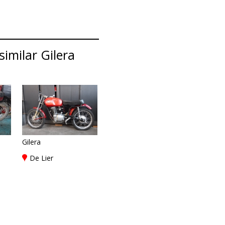
imilar Gilera
Gilera
De Lier