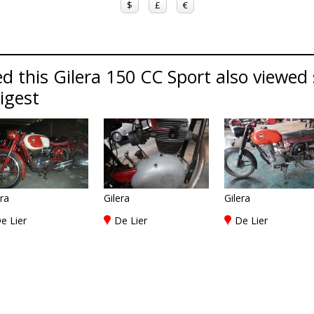
$
£
€
 this Gilera 150 CC Sport also viewed s
Digest
era
Gilera
Gilera
e Lier
De Lier
De Lier