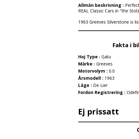
Allmän beskrivning :
Perfec
REAL Classic Cars in "the Stolz
1963 Greeves Silverstone is list
Fakta i b
Hoj Type :
Gatu
Märke :
Greeves
Motorvolym :
0.0
Årsmodell :
1963
Läge :
De Lier
Fordon Registrering :
Odefi
Ej prissatt