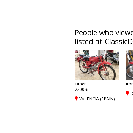
People who viewe
listed at Classic
Other
Ito
2200 €
D
VALENCIA (SPAIN)