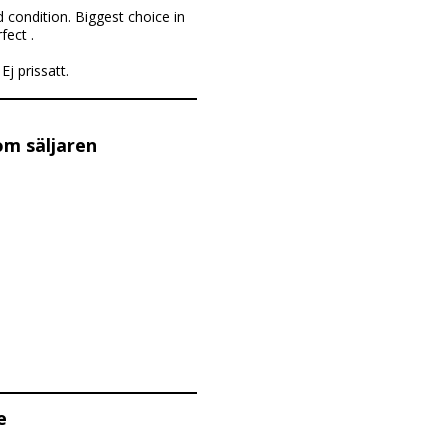
 condition. Biggest choice in
fect .
Ej prissatt.
om säljaren
e