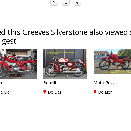
$
£
€
d this Greeves Silverstone also viewed 
Digest
m
Benelli
Moto Guzzi
e Lier
De Lier
De Lier