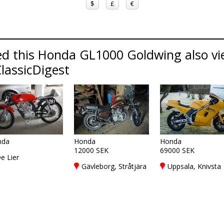
$
£
€
d this Honda GL1000 Goldwing also vi
lassicDigest
nda
Honda
Honda
12000 SEK
69000 SEK
e Lier
Gävleborg, Stråtjära
Uppsala, Knivsta