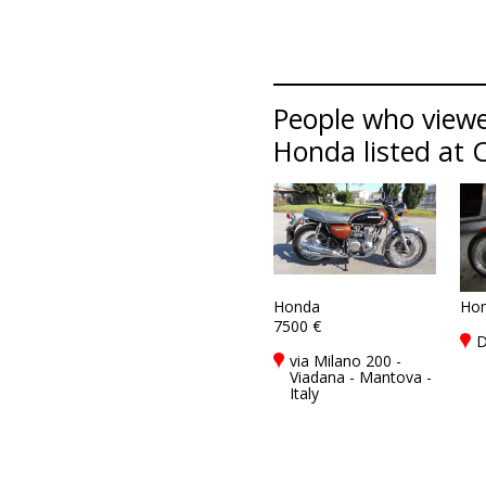
People who viewe
Honda listed at C
Honda
Ho
7500 €
D
via Milano 200 -
Viadana - Mantova -
Italy