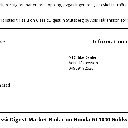
k, rör sig bra har en bra koppling, avgas ingen rost, är cykel i utmär
 listed till salu on ClassicDigest in Stutsberg by Adis Håkansson for
ike
Information 
ATCBikeDealer
Adis Håkansson
04939192520
nierad
assicDigest Market Radar on Honda GL1000 Goldw