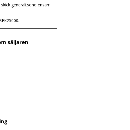
kt skick generali.sono ensam
 SEK25000.
om säljaren
ing