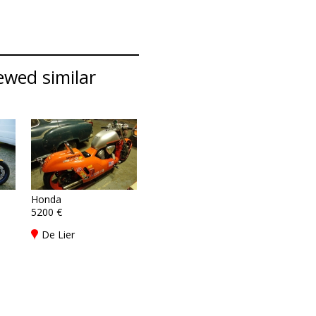
ewed similar
Honda
5200 €
De Lier