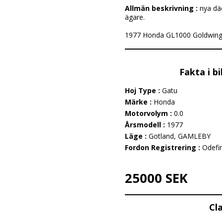
Allmän beskrivning :
nya däc
ägare.
1977 Honda GL1000 Goldwing is
Fakta i b
Hoj Type :
Gatu
Märke :
Honda
Motorvolym :
0.0
Årsmodell :
1977
Läge :
Gotland, GAMLEBY
Fordon Registrering :
Odefi
25000 SEK
Cl