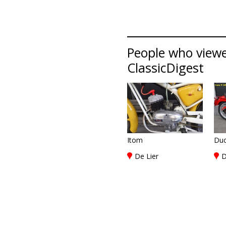
People who viewed
ClassicDigest
Itom
Duc
De Lier
D