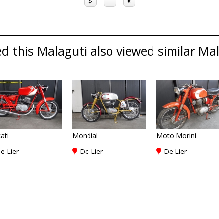
$
£
€
 this Malaguti also viewed similar Mala
ati
Mondial
Moto Morini
e Lier
De Lier
De Lier