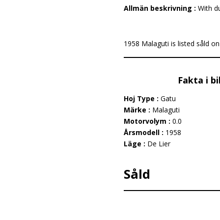
Allmän beskrivning :
With du
1958 Malaguti is listed såld on 
Fakta i b
Hoj Type :
Gatu
Märke :
Malaguti
Motorvolym :
0.0
Årsmodell :
1958
Läge :
De Lier
Såld