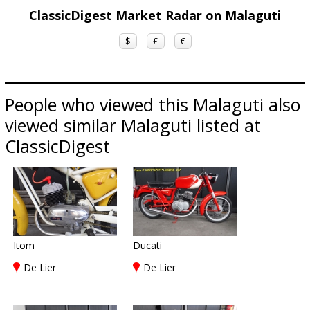
ClassicDigest Market Radar on Malaguti
$
£
€
People who viewed this Malaguti also
viewed similar Malaguti listed at
ClassicDigest
Itom
Ducati
De Lier
De Lier