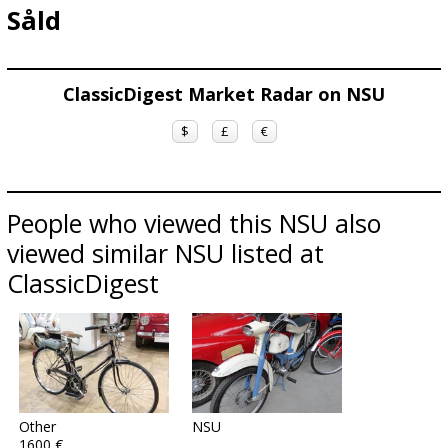
Såld
ClassicDigest Market Radar on NSU
$
£
€
People who viewed this NSU also
viewed similar NSU listed at
ClassicDigest
Other
NSU
1600 €