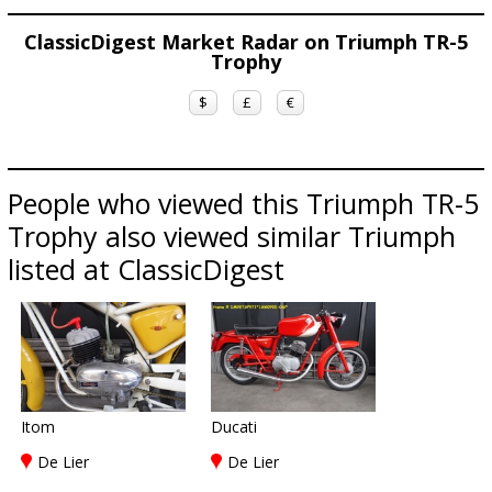
ClassicDigest Market Radar on Triumph TR-5
Trophy
$
£
€
People who viewed this Triumph TR-5
Trophy also viewed similar Triumph
listed at ClassicDigest
Itom
Ducati
De Lier
De Lier