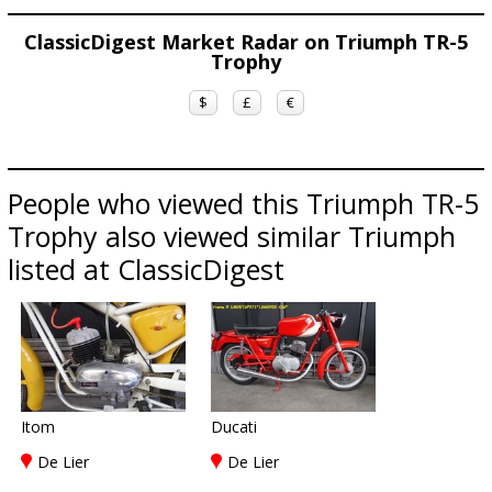
ClassicDigest Market Radar on Triumph TR-5
Trophy
$
£
€
People who viewed this Triumph TR-5
Trophy also viewed similar Triumph
listed at ClassicDigest
Itom
Ducati
De Lier
De Lier