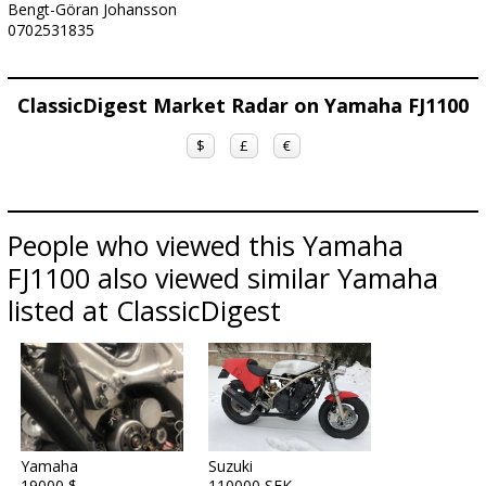
Bengt-Göran Johansson
0702531835
ClassicDigest Market Radar on Yamaha FJ1100
$
£
€
People who viewed this Yamaha
FJ1100 also viewed similar Yamaha
listed at ClassicDigest
Yamaha
Suzuki
19000 $
110000 SEK