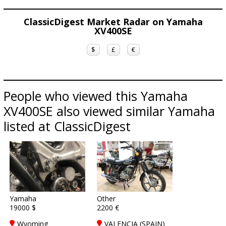
ClassicDigest Market Radar on Yamaha
XV400SE
$
£
€
People who viewed this Yamaha
XV400SE also viewed similar Yamaha
listed at ClassicDigest
Yamaha
Other
19000 $
2200 €
Wyoming
VALENCIA (SPAIN)