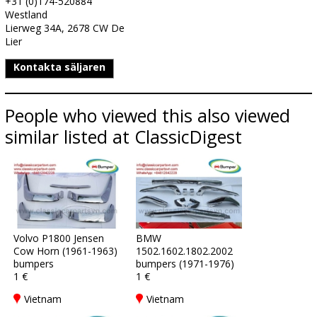
+31 (0)174-520884
Westland
Lierweg 34A, 2678 CW De
Lier
Kontakta säljaren
People who viewed this also viewed
similar listed at ClassicDigest
Volvo P1800 Jensen
BMW
Cow Horn (1961-1963)
1502.1602.1802.2002
bumpers
bumpers (1971-1976)
1 €
1 €
Vietnam
Vietnam