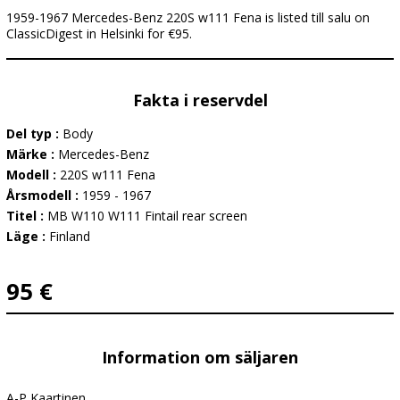
1959-1967 Mercedes-Benz 220S w111 Fena is listed till salu on
ClassicDigest in Helsinki for €95.
Fakta i reservdel
Del typ :
Body
Märke :
Mercedes-Benz
Modell :
220S w111 Fena
Årsmodell :
1959 - 1967
Titel :
MB W110 W111 Fintail rear screen
Läge :
Finland
95 €
Information om säljaren
A-P Kaartinen