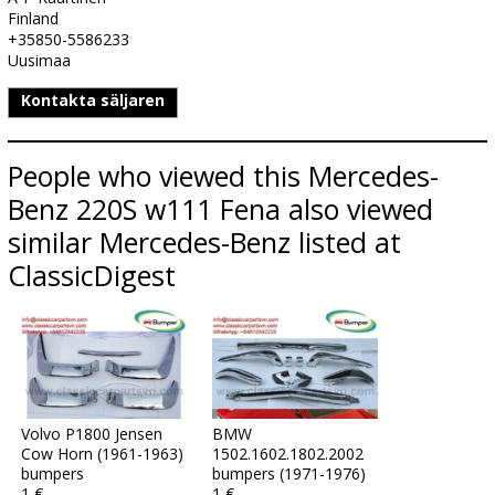
Finland
+35850-5586233
Uusimaa
Kontakta säljaren
People who viewed this Mercedes-
Benz 220S w111 Fena also viewed
similar Mercedes-Benz listed at
ClassicDigest
Volvo P1800 Jensen
BMW
Cow Horn (1961-1963)
1502.1602.1802.2002
bumpers
bumpers (1971-1976)
1 €
1 €