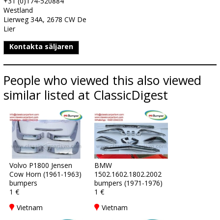
+31 (0)174-520884
Westland
Lierweg 34A, 2678 CW De
Lier
Kontakta säljaren
People who viewed this also viewed
similar listed at ClassicDigest
Volvo P1800 Jensen
BMW
Cow Horn (1961-1963)
1502.1602.1802.2002
bumpers
bumpers (1971-1976)
1 €
1 €
Vietnam
Vietnam