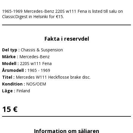
1965-1969 Mercedes-Benz 220S w111 Fena is listed till salu on
ClassicDigest in Helsinki for €15.
Fakta i reservdel
Del typ :
Chassis & Suspension
Märke :
Mercedes-Benz
Modell :
220S w111 Fena
Årsmodell :
1965 - 1969
Titel :
Mercedes W111 Heckflosse brake disc.
Kondition :
NOS/OEM
Läge :
Finland
15 €
Information om säljaren