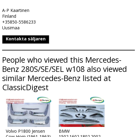
A-P Kaartinen
Finland
+35850-5586233
Uusimaa
Kontakta säljaren
People who viewed this Mercedes-
Benz 280S/SE/SEL w108 also viewed
similar Mercedes-Benz listed at
ClassicDigest
Volvo P1800 Jensen
BMW
Cow Horn (1961-1963)
1502.1602.1802.2002