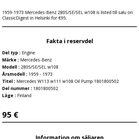
1959-1973 Mercedes-Benz 280S/SE/SEL w108 is listed till salu on
ClassicDigest in Helsinki for €95.
Fakta i reservdel
Del typ :
Engine
Märke :
Mercedes-Benz
Modell :
280S/SE/SEL w108
Årsmodell :
1959 - 1973
Titel :
Mercedes W113 w111 w108 Oil Pump 1801800502
Del nummer :
1801800502
Läge :
Finland
95 €
Information om säljaren