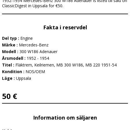
1952-1954 Mercedes-Benz 300 W186 Adenauer is listed till salu on
ClassicDigest in Uppsala for €50.
Fakta i reservdel
Del typ :
Engine
Märke :
Mercedes-Benz
Modell :
300 W186 Adenauer
Årsmodell :
1952 - 1954
Titel :
Fläktrem, Keilriemen, MB 300 W186, MB 220 1951-54
Kondition :
NOS/OEM
Läge :
Uppsala
50 €
Information om säljaren