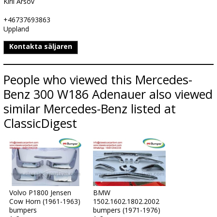
Kiril Arsov
+46737693863
Uppland
Kontakta säljaren
People who viewed this Mercedes-
Benz 300 W186 Adenauer also viewed
similar Mercedes-Benz listed at
ClassicDigest
Volvo P1800 Jensen
BMW
Cow Horn (1961-1963)
1502.1602.1802.2002
bumpers
bumpers (1971-1976)