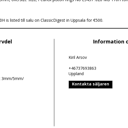
s listed till salu on ClassicDigest in Uppsala for €500.
rvdel
Information 
Kiril Arsov
+46737693863
Uppland
 x 3mm/5mm/
Kontakta säljaren