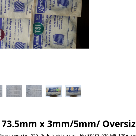
, 73.5mm x 3mm/5mm/ Oversiz
5mm, oversize .020, Pedrick piston rings No E3437 .020 MB 170H t