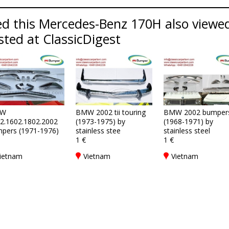
d this Mercedes-Benz 170H also viewed
sted at ClassicDigest
W
BMW 2002 tii touring
BMW 2002 bumper
2.1602.1802.2002
(1973-1975) by
(1968-1971) by
pers (1971-1976)
stainless stee
stainless steel
1 €
1 €
ietnam
Vietnam
Vietnam