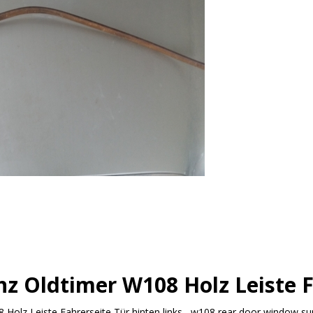
z Oldtimer W108 Holz Leiste F
olz Leiste Fahrerseite Tür hinten links , w108 rear door window su