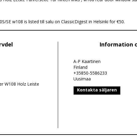
E w108 is listed till salu on ClassicDigest in Helsinki for €50.
rvdel
Information 
A-P Kaartinen
Finland
+35850-5586233
Uusimaa
r W108 Holz Leiste
Kontakta säljaren