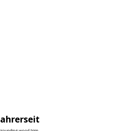
ahrerseit
rrounding wood trim,