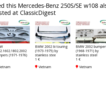
d this Mercedes-Benz 250S/SE w108 als
sted at ClassicDigest
W
BMW 2002 tii touring
BMW 2002 bumper
2.1602.1802.2002
(1973-1975) by
(1968-1971) by
pers (1971-1976)
stainless stee
stainless steel
1 €
1 €
ietnam
Vietnam
Vietnam