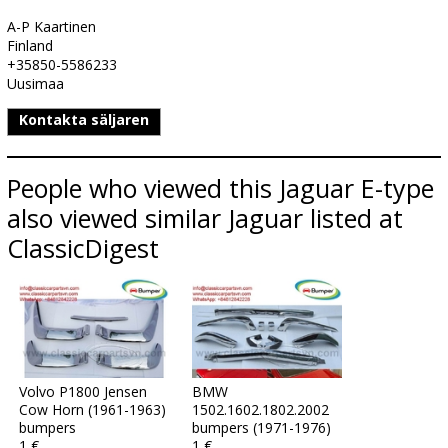
A-P Kaartinen
Finland
+35850-5586233
Uusimaa
Kontakta säljaren
People who viewed this Jaguar E-type
also viewed similar Jaguar listed at
ClassicDigest
Volvo P1800 Jensen
BMW
Cow Horn (1961-1963)
1502.1602.1802.2002
bumpers
bumpers (1971-1976)
1 €
1 €