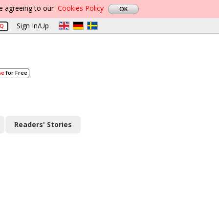
re agreeing to our
Cookies Policy
Sign In/Up
AQ
se
for Free
Readers' Stories