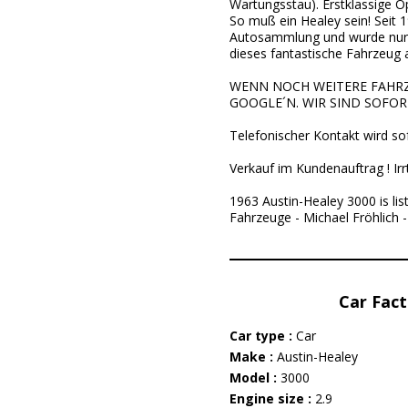
Wartungsstau). Erstklassige O
So muß ein Healey sein! Seit 19
Autosammlung und wurde nur b
dieses fantastische Fahrzeug 
WENN NOCH WEITERE FAHRZE
GOOGLE´N. WIR SIND SOFORT
Telefonischer Kontakt wird so
Verkauf im Kundenauftrag ! Ir
1963 Austin-Healey 3000 is li
Fahrzeuge - Michael Fröhlich -
Car Fact
Car type :
Car
Make :
Austin-Healey
Model :
3000
Engine size :
2.9