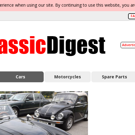
erience when using our site. By continuing to use this website, you a
F
Adverti
Cars
Motorcycles
Spare Parts