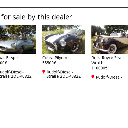
 for sale by this dealer
uar E-type
Cobra Pilgrim
Rolls-Royce Silver
00€
55500€
Wraith
110000€
udolf-Diesel-
Rudolf-Diesel-
traße 2DE-40822
Straße 2DE-40822
Rudolf-Diesel-
ettmann
Mettmann
Straße 2DE-4082
Mettmann