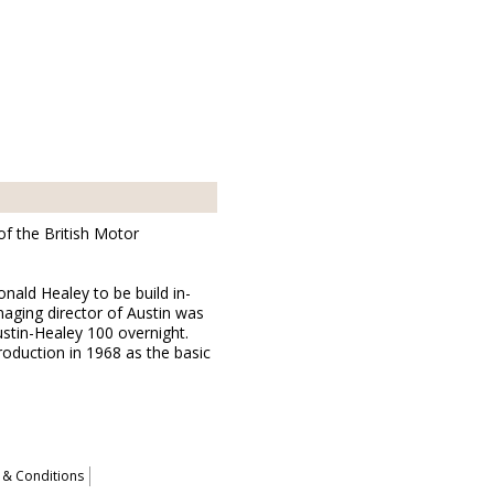
of the British Motor
ald Healey to be build in-
aging director of Austin was
stin-Healey 100 overnight.
roduction in 1968 as the basic
 & Conditions