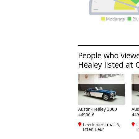
Moderate
Blu
People who viewe
Healey listed at 
Austin-Healey 3000
Aus
44900 €
449
Leerlooierstraat 5,
L
Etten-Leur
E