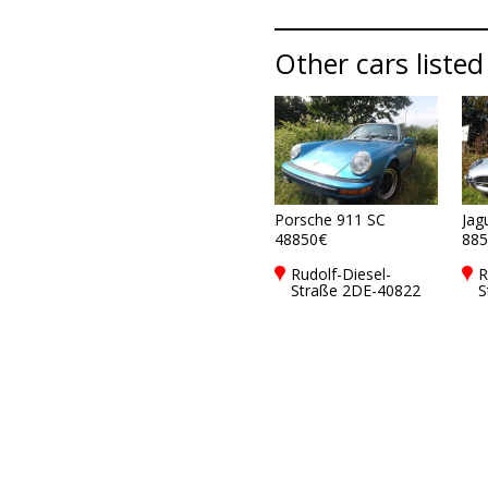
Other cars listed
Porsche 911 SC
Jag
48850€
885
Rudolf-Diesel-
R
Straße 2DE-40822
S
Mettmann
M