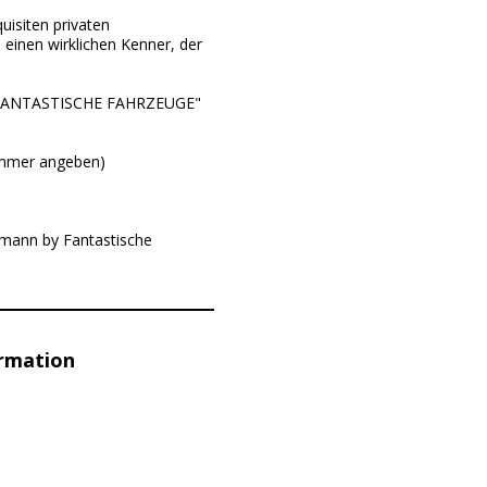
uisiten privaten
einen wirklichen Kenner, der
FANTASTISCHE FAHRZEUGE"
nummer angeben)
tmann by Fantastische
ormation