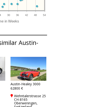
4
30
36
42
48
54
imilar Austin-
Austin-Healey 3000
62800 €
Wehntalerstrasse 25
CH-8165
Oberweningen,
Switzerland