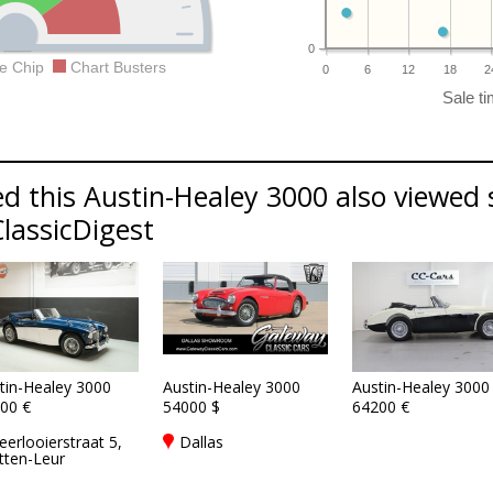
0
e Chip
Chart Busters
0
6
12
18
2
d this Austin-Healey 3000 also viewed s
ClassicDigest
tin-Healey 3000
Austin-Healey 3000
Austin-Healey 3000
00 €
54000 $
64200 €
eerlooierstraat 5,
Dallas
tten-Leur