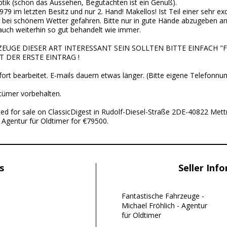
ptik (schon das Aussehen, Begutachten ist ein Genuß).
79 im letzten Besitz und nur 2. Hand! Makellos! Ist Teil einer sehr exq
ei schönem Wetter gefahren. Bitte nur in gute Hände abzugeben an 
auch weiterhin so gut behandelt wie immer.
UGE DIESER ART INTERESSANT SEIN SOLLTEN BITTE EINFACH "
 DER ERSTE EINTRAG !
fort bearbeitet. E-mails dauern etwas länger. (Bitte eigene Telefon
rtümer vorbehalten.
sted for sale on ClassicDigest in Rudolf-Diesel-Straße 2DE-40822 Met
 Agentur für Oldtimer for €79500.
s
Seller Inf
Fantastische Fahrzeuge -
Michael Fröhlich - Agentur
für Oldtimer