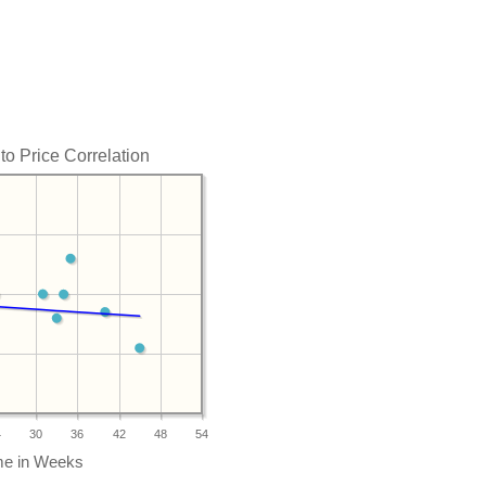
o Price Correlation
4
30
36
42
48
54