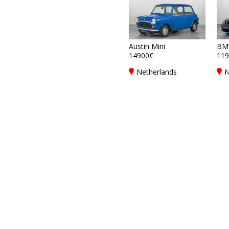
Austin Mini
BM
14900€
119
Netherlands
N