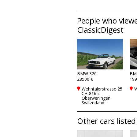
People who viewe
ClassicDigest
BMW 320
BM
28500 €
199
Wehntalerstrasse 25
W
CH-8165
Oberweningen,
Switzerland
Other cars listed