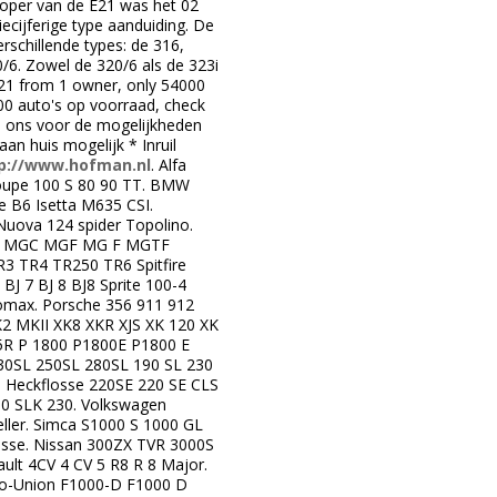
loper van de E21 was het 02
cijferige type aanduiding. De
schillende types: de 316,
/6. Zowel de 320/6 als de 323i
E21 from 1 owner, only 54000
 500 auto's op voorraad, check
 ons voor de mogelijkheden
an huis mogelijk * Inruil
p://www.hofman.nl
. Alfa
coupe 100 S 80 90 TT. BMW
e B6 Isetta M635 CSI.
Nuova 124 spider Topolino.
 MGB MGC MGF MG F MGTF
TR4 TR250 TR6 Spitfire
J 7 BJ 8 BJ8 Sprite 100-4
Lomax. Porsche 356 911 912
K2 MKII XK8 XKR XJS XK 120 XK
T5R P 1800 P1800E P1800 E
30SL 250SL 280SL 190 SL 230
 Heckflosse 220SE 220 SE CLS
0 SLK 230. Volkswagen
eller. Simca S1000 S 1000 GL
tesse. Nissan 300ZX TVR 3000S
lt 4CV 4 CV 5 R8 R 8 Major.
uto-Union F1000-D F1000 D