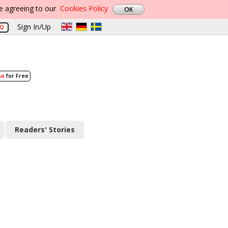
re agreeing to our
Cookies Policy
Sign In/Up
AQ
se
for Free
Readers' Stories