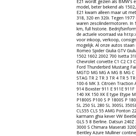
E21 wordt gezien als BMW's ee
model, beter bekend als 1502,
E21 kwam alleen maar uit met 
318, 320 en 320i. Tegen 1977 
waren zescilindermotoren. In 
km, full historie. Bedrijfsinfo
de actuele voorraad via
http:
voor inkoop, verkoop, consigna
mogelijk. Al onze autos staan
Romeo Spider Giulia GTV Giu
1502 1602 2002 700 Isetta 318
Chevrolet corvette C1 C2 C3 
Ford Thunderbird Mustang Fa
MGTD MG MG A MG B MG C M
STAG TR 2 TR 3 TR 4 TR 5 TR 
100-6 MK 3. Citroën Traction
914 Boxster 911 E 911E 911F 
140 XK 150 XK E type Etype M
P1800S P100 S P 1800S P 180
SL 250 SL 280 SL 300SL 350S
CLS55 CLS 55 AMG Ponton 22
karmann ghia kever VW Beetle 
GLS 5 8 Berline. Datsun 240Z
3000 S Chimara Maserati 3200
Bentley Azure Mulliner conti