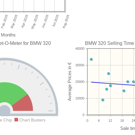
Months
et-O-Meter for BMW 320
BMW 320 Selling Time t
40000
30000
20000
10000
0
e Chip
Chart Busters
0
6
12
18
2