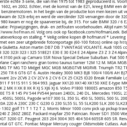
rste echte 3-serie, die van mei 1975 tot 1983 geproduceerd is. Voor
 1602, en 2002. Echter, met de komst van de E21, kreeg BMW een drie
benzinemotoren. In het begin van de productie kon men kiezen uit ver
kwam de 323i erbij en werd de viercilinder 320 vervangen door de 320
1980 kwam er nog de spaarversie bij, de 315. For sale BMW 320 / 6 
rmatie: Prijswijzigingen, druk- en zetfouten voorbehouden. Altijd ruim
//www.hofman.nl
. Volg ons ook op facebook.com/HofmanLeek. Bel
tieverkoop en stalling. * Veilig online kopen @ hofman.nl * Levering a
 met een zeer uitgebreide fotoreportage (60-100 fotos) online op
htt
lia Giulietta. Aston martin DB7 DB 7 VANTAGE VOLANTE. Audi 100S 
 320 323I 323 I 325 518E21 E30 E 30 E24 E 24 Alpine Z3 Z 3 Z4 Alpin
C4 3100 pick up Camaro SSR Nova Special Deluxe Suburban. Fiat 500 
irlane Capri ranchero gran torino taunus turnier 12M 12 M. MGA
G TF MG TD Midget MGC MGB MGBGTV8 MGRV8. Triumph TR2 TR3 
250 TR 6 GT6 GT 6. Austin Healey 3000 MK3 BJ8 100/4 100/6 AH BJ7 B
 Avant 2cv 2CV6 2 CV 2CV 6 2 CV 6 CX 25 CX25 ID20 Break Familiale 
911 F 911S 911 S 964 993. Jaguar XK120 XK140 XK150 XKE E-type M
K 2 MK II XK 8 XK R XJ S XJ6 XJ 6. Volvo P1800 1800ES amazon 850 
0E T5 R 145 PV 544 PV544 Jensen 240DL 240 DL. Mercedes 190SL 2
L 450SL 500SL Pagode w107 300 SL 350 SL 450 SL 500SL 500 SL 200
0A 220 A 230C 230 C G230 G 230 SL55 SL 55 SLK200 SLK 200 SLK23
1302 golf T1 T 1 T2 T 2. Morris Minor 1000 conv pick up pickup trav
 240 Z 260Z 280Z. Packard mayfair 250 Patrician. Rover SD1 3500 Vi
GT 3200 GT. Peugeot 203 204 3004 305 404 504 605SR 605 SR. Renau
nental GT GTC. Pontiac Mopar Mercury couger Oldsmobile Cutlass. A