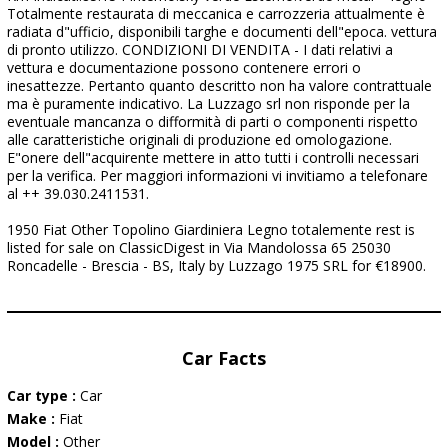
Totalmente restaurata di meccanica e carrozzeria attualmente è
radiata d"ufficio, disponibili targhe e documenti dell"epoca. vettura
di pronto utilizzo. CONDIZIONI DI VENDITA - I dati relativi a
vettura e documentazione possono contenere errori o
inesattezze. Pertanto quanto descritto non ha valore contrattuale
ma è puramente indicativo. La Luzzago srl non risponde per la
eventuale mancanza o difformità di parti o componenti rispetto
alle caratteristiche originali di produzione ed omologazione.
E"onere dell"acquirente mettere in atto tutti i controlli necessari
per la verifica. Per maggiori informazioni vi invitiamo a telefonare
al ++ 39.030.2411531.
1950 Fiat Other Topolino Giardiniera Legno totalemente rest is
listed for sale on ClassicDigest in Via Mandolossa 65 25030
Roncadelle - Brescia - BS, Italy by Luzzago 1975 SRL for €18900.
Car Facts
Car type :
Car
Make :
Fiat
Model :
Other