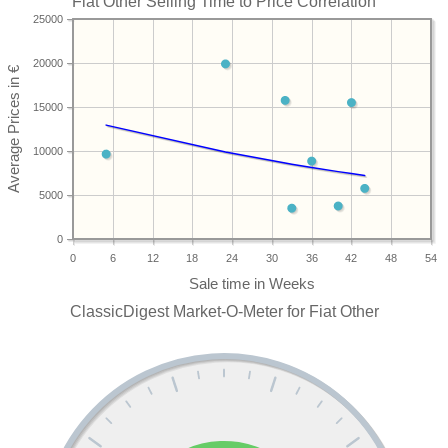
Fiat Other Selling Time to Price Correlation
25000
20000
15000
10000
5000
0
0
6
12
18
24
30
36
42
48
54
ClassicDigest Market-O-Meter for Fiat Other