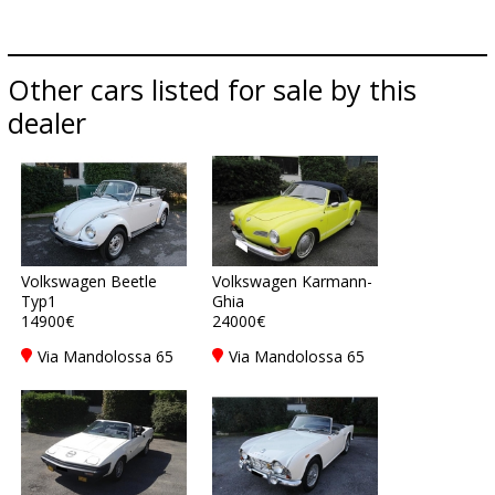
Other cars listed for sale by this
dealer
Volkswagen Beetle
Volkswagen Karmann-
Typ1
Ghia
14900€
24000€
Via Mandolossa 65
Via Mandolossa 65
25030 Roncadelle -
25030 Roncadelle -
Brescia - BS, Italy
Brescia - BS, Italy