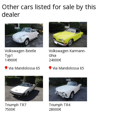
Other cars listed for sale by this
dealer
Volkswagen Beetle
Volkswagen Karmann-
Typ1
Ghia
14900€
24000€
Via Mandolossa 65
Via Mandolossa 65
25030 Roncadelle -
25030 Roncadelle -
Brescia - BS, Italy
Brescia - BS, Italy
Triumph TR7
Triumph TR4
7500€
28000€