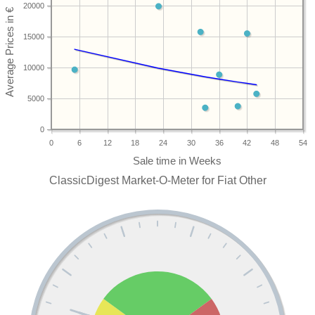
20000
15000
10000
5000
0
0
6
12
18
24
30
36
42
48
54
ClassicDigest Market-O-Meter for Fiat Other