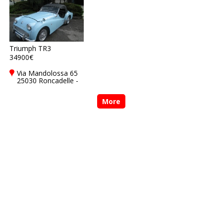
Triumph TR3
34900€
Via Mandolossa 65
25030 Roncadelle -
Brescia - BS, Italy
More