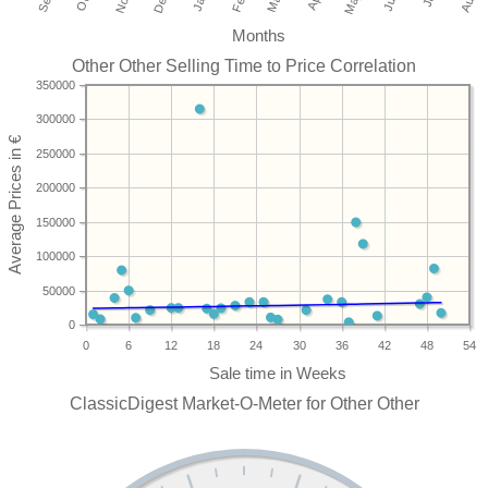
Months
Other Other Selling Time to Price Correlation
350000
300000
250000
200000
150000
100000
50000
0
0
6
12
18
24
30
36
42
48
54
ClassicDigest Market-O-Meter for Other Other