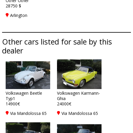
Other Other
28750 $
Arlington
Other cars listed for sale by this
dealer
Volkswagen Beetle
Volkswagen Karmann-
Typ1
Ghia
14900€
24000€
Via Mandolossa 65
Via Mandolossa 65
25030 Roncadelle -
25030 Roncadelle -
Brescia - BS, Italy
Brescia - BS, Italy