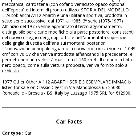
meccanica, carrozzeria (con cofano verniciato opaco optional
dell"epoca) ed interni di pronto utilizzo. STORIA DEL MODELLO
L"Autobianchi A112 Abarth è una utilitaria sportiva, prodotta in
sette serie successive, dal 1971 al 1985. 3ª serie (1975-1977)
All"inizio del 1975 venne approntato il terzo aggiornamento,
distinguibile per alcune modifiche alla parte posteriore, consistenti
nel nuovo disegno dei gruppi ottici e nell"aumentata superficie
delle griglia di uscita dell"aria sui montanti posteriori.
L"innovazione principale riguardò la nuova motorizzazione di 1.049
cm³ con 70 CV che veniva introdotta affiancando la precedente, e
permettendo una velocità massima di 160 km/h. Il cofano in tinta
nero opaco, come sulla vettura proposta, veniva fornito solo a
richiesta.
1977 Other Other A 112 ABARTH SERIE 3 ESEMPLARE IMMAC is
listed for sale on ClassicDigest in Via Mandolossa 65 25030
Roncadelle - Brescia - BS, Italy by Luzzago 1975 SRL for €12900.
Car Facts
Car type :
Car