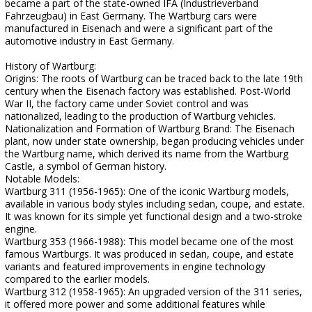
became a part of the state-owned IFA (Industrieverband
Fahrzeugbau) in East Germany. The Wartburg cars were
manufactured in Eisenach and were a significant part of the
automotive industry in East Germany.
History of Wartburg:
Origins: The roots of Wartburg can be traced back to the late 19th
century when the Eisenach factory was established. Post-World
War II, the factory came under Soviet control and was
nationalized, leading to the production of Wartburg vehicles.
Nationalization and Formation of Wartburg Brand: The Eisenach
plant, now under state ownership, began producing vehicles under
the Wartburg name, which derived its name from the Wartburg
Castle, a symbol of German history.
Notable Models:
Wartburg 311 (1956-1965): One of the iconic Wartburg models,
available in various body styles including sedan, coupe, and estate.
It was known for its simple yet functional design and a two-stroke
engine.
Wartburg 353 (1966-1988): This model became one of the most
famous Wartburgs. It was produced in sedan, coupe, and estate
variants and featured improvements in engine technology
compared to the earlier models.
Wartburg 312 (1958-1965): An upgraded version of the 311 series,
it offered more power and some additional features while