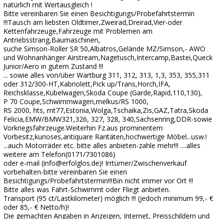
natürlich mit Wertausgleich !
Bitte vereinbaren Sie einen Besichtigungs/Probefahrtstermin
!!!Tausch am liebsten Oldtimer,Zweirad,Dreirad,Vier-oder
Kettenfahrzeuge,Fahrzeuge mit Problemen am
Antriebsstrang,Baumaschinen,
suche Simson-Roller SR 50,Albatros,Gelände MZ/Simson,- AWO
und Wohnanhänger Airstream,Nagetusch,Intercamp,Bastei,Queck
Junior/Aero in gutem Zustand !!!
... sowie alles von/über Wartburg 311, 312, 313, 1,3, 353, 355,311
oder 312/300-HT,Kabriolett,Pick up/Trans,Horch,IFA,
Reichsklasse,Kübelwagen,Skoda Coupe (Garde,Rapid,110,130),
P 70 Coupe,Schwimmwagen,melkus/RS 1000,
RS 2000, hts, mt77,Estonia,Wolga,Tschaika,Zis,GAZ,Tatra,Skoda
Felicia,EMW/BMW321,326, 327, 328, 340,Sachsenring,DDR-sowie
Vorkriegsfahrzeuge.Weiterhin Fz.aus prominentem
Vorbesitz,kurioses,antiquare Raritäten,hochwertige Möbel...usw.!
...auch Motorräder etc. bitte alles anbieten-zahle mehr!!! ....alles
weitere am Telefon(0171/7301086)
oder e-mail (info@erfolglos.de)! Irrtümer/Zwischenverkauf
vorbehalten-bitte vereinbaren Sie einen
Besichtigungs/Probefahrtstermin!!!Bin nicht immer vor Ort !!!
Bitte alles was Fährt-Schwimmt oder Fliegt anbieten.
Transport (95 ct/Lastkilometer) möglich !!! (jedoch minimum 99,- €
oder 85,- € Netto/h)!
Die gemachten Angaben in Anzeigen, Internet, Preisschildern und