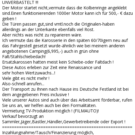
UNVERBASTELT !!!
Der Motor startet nicht,vermute dass die Kolbenringe angeklebt
sind.Einen funktionierenden 1000er Motor kann ich für 500,- € dazu
geben !
Die Türen passen gut,sind vmtl.noch die Originalen-haben
allerdings an der Unterkante ebenfalls viel Rost.
Aber nichts was nicht zu reparieren wäre.
Ich vermute das die Karosserie in den späten 60/70igern neu auf
das Fahrgestell gesetzt wurde-ähnlich wie bei meinem anderen
angebotenen Camping(6,995,-) auch in grün ohne
Falt/Stahlschiebedach!
Ersatzkarossen hatten meist kein Schiebe-oder Faltdach !
Diese Autos erleben zur Zeit eine Renaissance und
sehr hohen Wertzuwachs...!
Viele gibt es nicht mehr !
Also-schnell anrufen...
Der Transport zu Ihnen nach Hause ins Deutsche Festland ist bei
dem angegebenen Preis inclusive !
Viele unserer Autos sind auch über das Arbeitsamt förderbar, rufen
Sie uns an, wir helfen auch bei den Formalitäten.
Vermietung TV-Produktion möglich ! (FILMAUTO)!
Verkauf bevorzugt an
Sammler,Jäger,Bastler,Händler,Gewerbetreibende oder Export !
======================================================
Inzahlungnahme/Tausch/Finanzierung möglich,