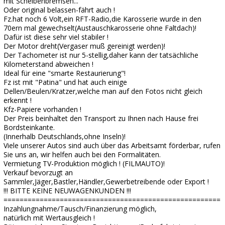
mit Scheibenbremsen...
Oder original belassen-fährt auch !
Fz.hat noch 6 Volt,ein RFT-Radio,die Karosserie wurde in den
70ern mal gewechselt(Austauschkarosserie ohne Faltdach)!
Dafür ist diese sehr viel stabiler !
Der Motor dreht(Vergaser muß gereinigt werden)!
Der Tachometer ist nur 5-stellig,daher kann der tatsächliche
Kilometerstand abweichen !
Ideal für eine "smarte Restaurierung"!
Fz ist mit "Patina" und hat auch einige
Dellen/Beulen/Kratzer,welche man auf den Fotos nicht gleich
erkennt !
Kfz-Papiere vorhanden !
Der Preis beinhaltet den Transport zu Ihnen nach Hause frei
Bordsteinkante.
(Innerhalb Deutschlands,ohne Inseln)!
Viele unserer Autos sind auch über das Arbeitsamt förderbar, rufen
Sie uns an, wir helfen auch bei den Formalitäten.
Vermietung TV-Produktion möglich ! (FILMAUTO)!
Verkauf bevorzugt an
Sammler,Jäger,Bastler,Händler,Gewerbetreibende oder Export !
!!! BITTE KEINE NEUWAGENKUNDEN !!!
======================================================
Inzahlungnahme/Tausch/Finanzierung möglich,
natürlich mit Wertausgleich !