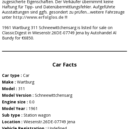
zugesicherte Eigenschaften. Der Verkäufer übernimmt keine
Haftung für Tipp- und Datenübermittlungsfehler. Aufgeführte
Ausstattungen sind ggfs. gesondert zu prüfen....weitere Fahrzeuge
unter
http://www.erfolglos.de
!!!
1961 Wartburg 311 Schneewittchensarg is listed for sale on
ClassicDigest in Wiesenstr.26DE-07749 Jena by Autohandel Al
Bundy for €6850.
Car Facts
Car type :
Car
Make :
Wartburg
Model :
311
Model Version :
Schneewittchensarg
Engine size :
0.0
Model Year :
1961
Sub type :
Station wagon
Location :
Wiesenstr.26DE-07749 Jena
Vehicle Registration :
Undefined