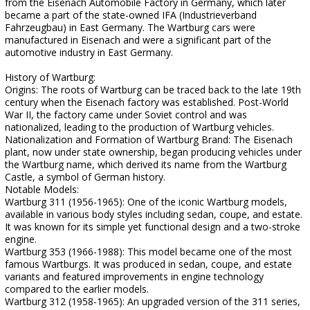
from the Eisenach Automobile Factory in Germany, which later
became a part of the state-owned IFA (Industrieverband
Fahrzeugbau) in East Germany. The Wartburg cars were
manufactured in Eisenach and were a significant part of the
automotive industry in East Germany.
History of Wartburg:
Origins: The roots of Wartburg can be traced back to the late 19th
century when the Eisenach factory was established. Post-World
War II, the factory came under Soviet control and was
nationalized, leading to the production of Wartburg vehicles.
Nationalization and Formation of Wartburg Brand: The Eisenach
plant, now under state ownership, began producing vehicles under
the Wartburg name, which derived its name from the Wartburg
Castle, a symbol of German history.
Notable Models:
Wartburg 311 (1956-1965): One of the iconic Wartburg models,
available in various body styles including sedan, coupe, and estate.
It was known for its simple yet functional design and a two-stroke
engine.
Wartburg 353 (1966-1988): This model became one of the most
famous Wartburgs. It was produced in sedan, coupe, and estate
variants and featured improvements in engine technology
compared to the earlier models.
Wartburg 312 (1958-1965): An upgraded version of the 311 series,