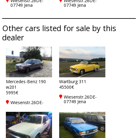
Wiesenstr.26DE-
Wiesenstr.26DE-
07749 Jena
07749 Jena
Other cars listed for sale by this
dealer
Mercedes-Benz 190
Wartburg 311
w201
45500€
5995€
Wiesenstr.26DE-
07749 Jena
Wiesenstr.26DE-
07749 Jena