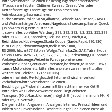
Bitte vereinbaren Sie einen Besichtigungs/Probefahrtstermin
!!!Tausch am liebsten Oldtimer,Zweirad,Dreirad,Vier-oder
Kettenfahrzeuge,Fahrzeuge mit Problemen am
Antriebsstrang,Baumaschinen,
suche Simson-Roller SR 50,Albatros,Gelände MZ/Simson,- AWO
und Wohnanhänger Airstream,Nagetusch,Intercamp,Bastei,Queck
Junior/Aero in gutem Zustand !!!
... sowie alles von/über Wartburg 311, 312, 313, 1,3, 353, 355,311
oder 312/300-HT,Kabriolett,Pick up/Trans,Horch,IFA,
Reichsklasse,Kübelwagen,Skoda Coupe (Garde,Rapid,110,130),
P 70 Coupe,Schwimmwagen,melkus/RS 1000,
RS 2000, hts, mt77,Estonia,Wolga,Tschaika,Zis,GAZ,Tatra,Skoda
Felicia,EMW/BMW321,326, 327, 328, 340,Sachsenring,DDR-sowie
Vorkriegsfahrzeuge.Weiterhin Fz.aus prominentem
Vorbesitz,kurioses,antiquare Raritäten,hochwertige Möbel...usw.!
...auch Motorräder etc. bitte alles anbieten-zahle mehr!!! ....alles
weitere am Telefon(0171/7301086)
oder e-mail (info@erfolglos.de)! Irrtümer/Zwischenverkauf
vorbehalten-bitte vereinbaren Sie einen
Besichtigungs/Probefahrtstermin!!!Bin nicht immer vor Ort !!!
Bitte alles was Fährt-Schwimmt oder Fliegt anbieten.
Transport (95 ct/Lastkilometer) möglich !!! (jedoch minimum 99,- €
oder 85,- € Netto/h)!
Die gemachten Angaben in Anzeigen, Internet, Preisschildern und
Bildern sind unverbindliche Beschreibungen und dienen nicht als