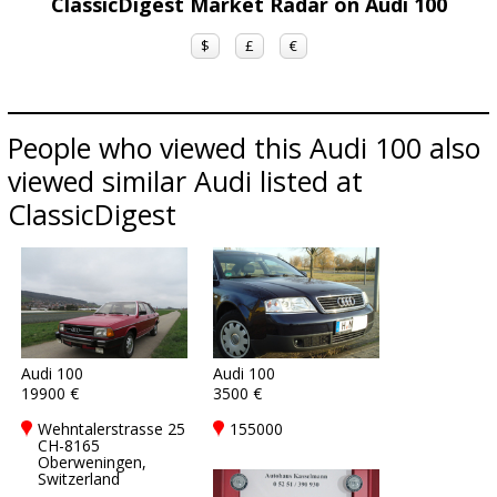
ClassicDigest Market Radar on Audi 100
$
£
€
People who viewed this Audi 100 also
viewed similar Audi listed at
ClassicDigest
Audi 100
Audi 100
19900 €
3500 €
Wehntalerstrasse 25
155000
CH-8165
Oberweningen,
Switzerland