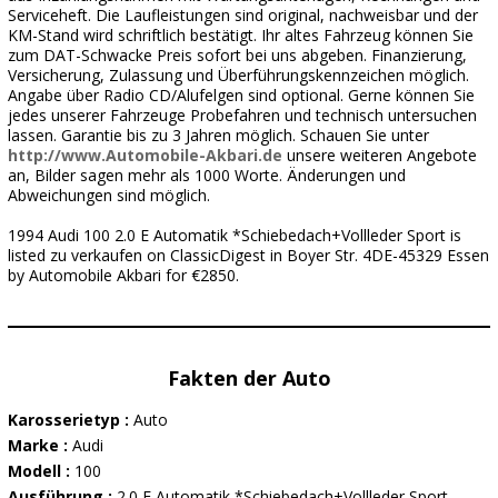
Serviceheft. Die Laufleistungen sind original, nachweisbar und der
KM-Stand wird schriftlich bestätigt. Ihr altes Fahrzeug können Sie
zum DAT-Schwacke Preis sofort bei uns abgeben. Finanzierung,
Versicherung, Zulassung und Überführungskennzeichen möglich.
Angabe über Radio CD/Alufelgen sind optional. Gerne können Sie
jedes unserer Fahrzeuge Probefahren und technisch untersuchen
lassen. Garantie bis zu 3 Jahren möglich. Schauen Sie unter
http://www.Automobile-Akbari.de
unsere weiteren Angebote
an, Bilder sagen mehr als 1000 Worte. Änderungen und
Abweichungen sind möglich.
1994 Audi 100 2.0 E Automatik *Schiebedach+Vollleder Sport is
listed zu verkaufen on ClassicDigest in Boyer Str. 4DE-45329 Essen
by Automobile Akbari for €2850.
Fakten der Auto
Karosserietyp :
Auto
Marke :
Audi
Modell :
100
Ausführung :
2.0 E Automatik *Schiebedach+Vollleder Sport