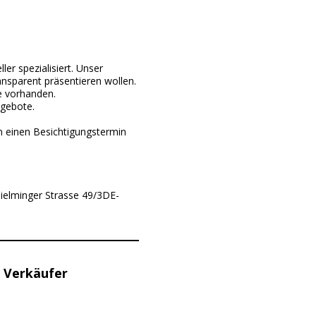
r spezialisiert. Unser
ansparent präsentieren wollen.
e vorhanden.
ngebote.
en einen Besichtigungstermin
Sielminger Strasse 49/3DE-
 Verkäufer