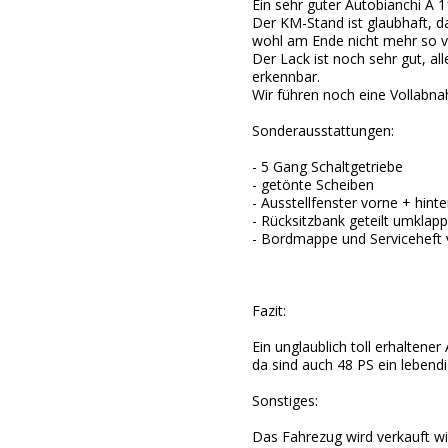
Ein sehr guter Autobianchi A 
Der KM-Stand ist glaubhaft, d
wohl am Ende nicht mehr so vie
Der Lack ist noch sehr gut, al
erkennbar.
Wir führen noch eine Vollabna
Sonderausstattungen:
- 5 Gang Schaltgetriebe
- getönte Scheiben
- Ausstellfenster vorne + hint
- Rücksitzbank geteilt umklap
- Bordmappe und Serviceheft
Fazit:
Ein unglaublich toll erhaltene
da sind auch 48 PS ein lebendi
Sonstiges:
Das Fahrezug wird verkauft wi