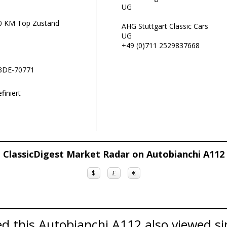
UG
00 KM Top Zustand
AHG Stuttgart Classic Cars
UG
+49 (0)711 2529837668
/3DE-70771
finiert
ClassicDigest Market Radar on Autobianchi A112
$
£
€
d this Autobianchi A112 also viewed si