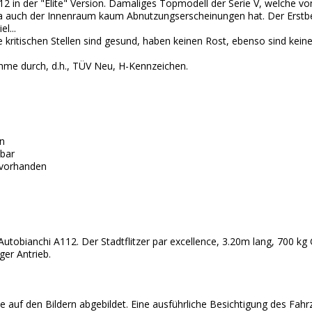
112 in der "Elite" Version. Damaliges Topmodell der Serie V, welche v
a auch der Innenraum kaum Abnutzungserscheinungen hat. Der Erstbes
l...
le kritischen Stellen sind gesund, haben keinen Rost, ebenso sind keine
hme durch, d.h., TÜV Neu, H-Kennzeichen.
en
pbar
 vorhanden
r Autobianchi A112. Der Stadtflitzer par excellence, 3.20m lang, 700 kg
ger Antrieb.
e auf den Bildern abgebildet. Eine ausführliche Besichtigung des Fahr