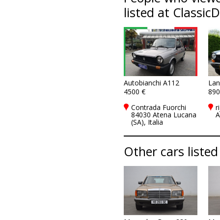
listed at Classic
Autobianchi A112
Lan
4500 €
890
Contrada Fuorchi
r
84030 Atena Lucana
A
(SA), Italia
Other cars listed