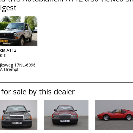
Digest
cia A112
0 €
ijksweg 17NL-6996
A Drempt
 for sale by this dealer