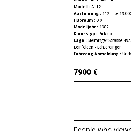
Modell :
A112
Ausführung :
112 Elite 19.0
Hubraum :
0.0
Modelljahr :
1982
Karosstyp :
Pick up
Lage :
Sielminger Strasse 49
Leinfelden - Echterdingen
Fahrzeug Anmeldung :
Unde
7900 €
People who viewe