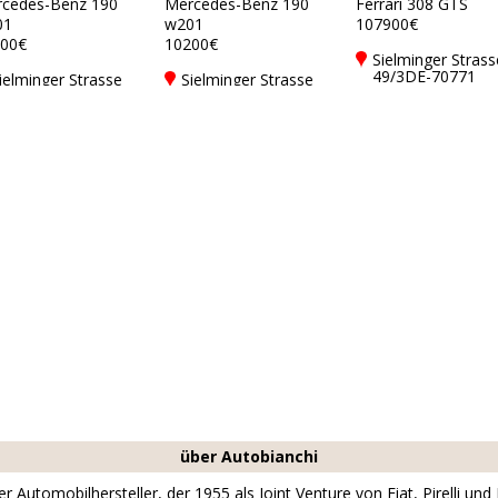
cedes-Benz 190
Mercedes-Benz 190
Ferrari 308 GTS
01
w201
107900€
00€
10200€
Sielminger Strass
49/3DE-70771
ielminger Strasse
Sielminger Strasse
Leinfelden -
9/3DE-70771
49/3DE-70771
Echterdingen
einfelden -
Leinfelden -
chterdingen
Echterdingen
über Autobianchi
er Automobilhersteller, der 1955 als Joint Venture von Fiat, Pirelli u