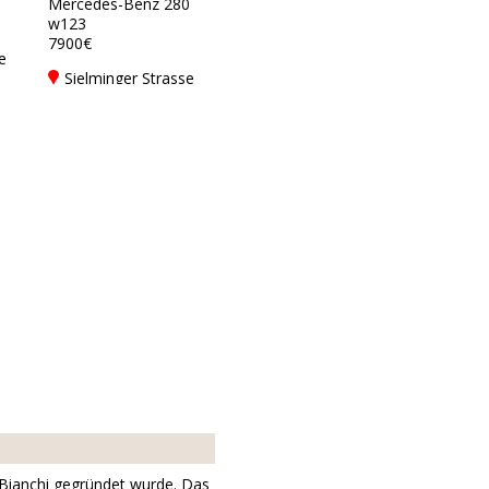
Mercedes-Benz 280
w123
7900€
e
Sielminger Strasse
49/3DE-70771
Leinfelden -
Echterdingen
nd Bianchi gegründet wurde. Das