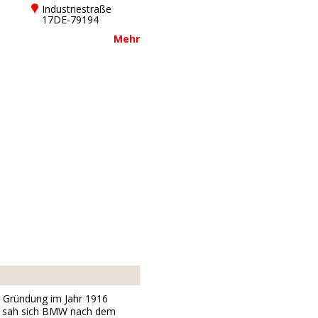
Industriestraße
17DE-79194
Gundelfingen bei
Mehr
Freiburg
r Gründung im Jahr 1916
t, sah sich BMW nach dem