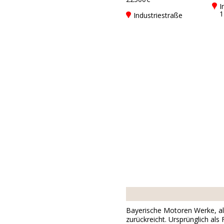
I
1
Industriestraße
G
17DE-79194
F
Gundelfingen bei
Freiburg
Bayerische Motoren Werke, all
zurückreicht. Ursprünglich a