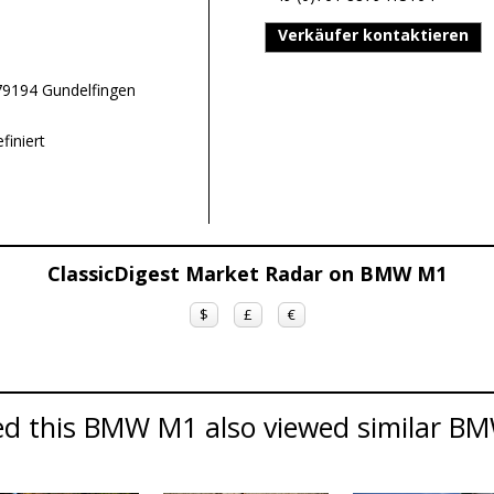
Verkäufer kontaktieren
79194 Gundelfingen
finiert
ClassicDigest Market Radar on BMW M1
$
£
€
d this BMW M1 also viewed similar BMW