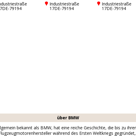
ndustriestraße
Industriestraße
Industriestraße
7DE-79194
17DE-79194
17DE-79194
undelfingen bei
Gundelfingen bei
Gundelfingen bei
reiburg
Freiburg
Freiburg
über BMW
gemein bekannt als BMW, hat eine reiche Geschichte, die bis zu ihre
ls Flugzeugmotorenhersteller während des Ersten Weltkriegs gegründe