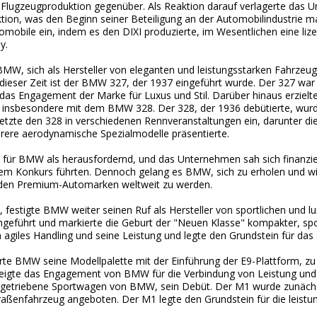
 Flugzeugproduktion gegenüber. Als Reaktion darauf verlagerte das 
ion, was den Beginn seiner Beteiligung an der Automobilindustrie ma
mobile ein, indem es den DIXI produzierte, im Wesentlichen eine lize
y.
MW, sich als Hersteller von eleganten und leistungsstarken Fahrzeuge
eser Zeit ist der BMW 327, der 1937 eingeführt wurde. Der 327 war 
e das Engagement der Marke für Luxus und Stil. Darüber hinaus erzielt
 insbesondere mit dem BMW 328. Der 328, der 1936 debütierte, wurde
te den 328 in verschiedenen Rennveranstaltungen ein, darunter die p
ere aerodynamische Spezialmodelle präsentierte.
h für BMW als herausfordernd, und das Unternehmen sah sich finanzie
nem Konkurs führten. Dennoch gelang es BMW, sich zu erholen und w
renden Premium-Automarken weltweit zu werden.
 festigte BMW weiter seinen Ruf als Hersteller von sportlichen und l
eführt und markierte die Geburt der "Neuen Klasse" kompakter, spo
in agiles Handling und seine Leistung und legte den Grundstein für da
rte BMW seine Modellpalette mit der Einführung der E9-Plattform, z
zeigte das Engagement von BMW für die Verbindung von Leistung und L
rgetriebene Sportwagen von BMW, sein Debüt. Der M1 wurde zunächs
raßenfahrzeug angeboten. Der M1 legte den Grundstein für die leist