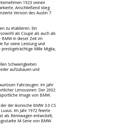
Unternehmen 1923 seinen
rkierte. Anschließend stieg
nzierte Version des Austin 7
n zu etablieren. Ein
sowohl als Coupé als auch als
e BMW in dieser Zeit im
 für seine Leistung und
restigeträchtige Mille Miglia,
llen Schwierigkeiten
ieder aufzubauen und
uxuriösen Fahrzeugen. Im Jahr
rtlicher Limousinen. Der 2002
s sportliche Image von BMW.
u der der ikonische BMW 3.0 CS
uxus. Im Jahr 1972 feierte
t als Rennwagen entwickelt,
ungsstarke M-Serie von BMW.