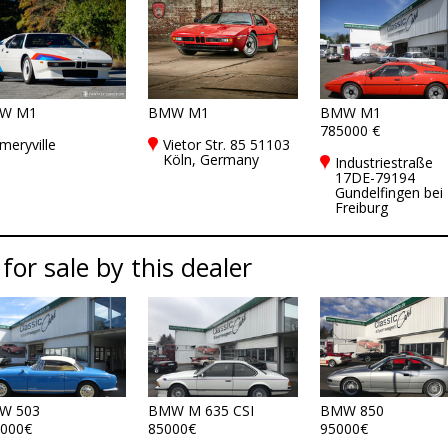
W M1
BMW M1
BMW M1
785000 €
meryville
Vietor Str. 85 51103
Köln, Germany
Industriestraße
17DE-79194
Gundelfingen bei
Freiburg
 for sale by this dealer
W 503
BMW M 635 CSI
BMW 850
000€
85000€
95000€