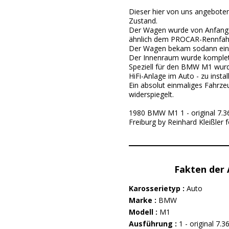
Dieser hier von uns angeboten
Zustand.
Der Wagen wurde von Anfang an
ähnlich dem PROCAR-Rennfah
Der Wagen bekam sodann eine D
Der Innenraum wurde komplett
Speziell für den BMW M1 wurde
HiFi-Anlage im Auto - zu install
Ein absolut einmaliges Fahrz
widerspiegelt.
1980 BMW M1 1 - original 7.36
Freiburg by Reinhard Kleißler 
Fakten der
Karosserietyp :
Auto
Marke :
BMW
Modell :
M1
Ausführung :
1 - original 7.3