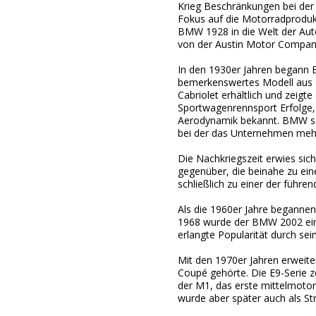
Krieg Beschränkungen bei der
Fokus auf die Motorradprodukt
BMW 1928 in die Welt der Auto
von der Austin Motor Compan
In den 1930er Jahren begann B
bemerkenswertes Modell aus di
Cabriolet erhältlich und zeigt
Sportwagenrennsport Erfolge,
Aerodynamik bekannt. BMW setz
bei der das Unternehmen mehr
Die Nachkriegszeit erwies sic
gegenüber, die beinahe zu ei
schließlich zu einer der füh
Als die 1960er Jahre begannen,
1968 wurde der BMW 2002 eing
erlangte Popularität durch se
Mit den 1970er Jahren erweite
Coupé gehörte. Die E9-Serie 
der M1, das erste mittelmoto
wurde aber später auch als St