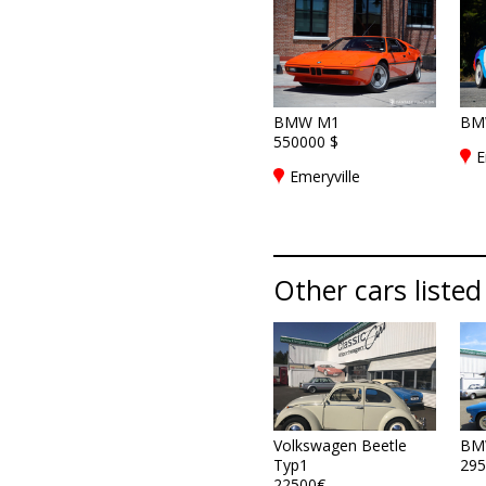
BMW M1
BM
550000 $
E
Emeryville
Other cars listed
Volkswagen Beetle
BM
Typ1
295
22500€