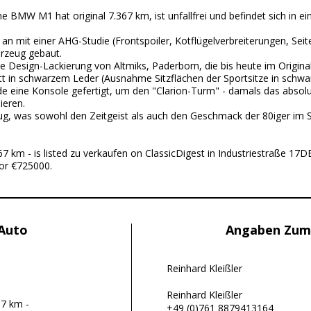
e BMW M1 hat original 7.367 km, ist unfallfrei und befindet sich in
 mit einer AHG-Studie (Frontspoiler, Kotflügelverbreiterungen, Seite
rzeug gebaut.
esign-Lackierung von Altmiks, Paderborn, die bis heute im Original
 in schwarzem Leder (Ausnahme Sitzflächen der Sportsitze in schwa
 eine Konsole gefertigt, um den "Clarion-Turm" - damals das absolut
ieren.
eug, was sowohl den Zeitgeist als auch den Geschmack der 80iger im
7 km - is listed zu verkaufen on ClassicDigest in Industriestraße 17
for €725000.
 Auto
Angaben Zum
Reinhard Kleißler
Reinhard Kleißler
67 km -
+49 (0)761 8879413164