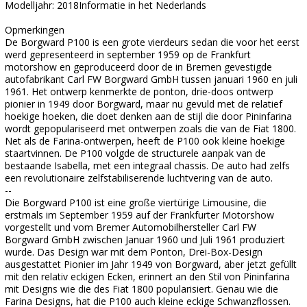
Modelljahr: 2018Informatie in het Nederlands
Opmerkingen
De Borgward P100 is een grote vierdeurs sedan die voor het eerst
werd gepresenteerd in september 1959 op de Frankfurt
motorshow en geproduceerd door de in Bremen gevestigde
autofabrikant Carl FW Borgward GmbH tussen januari 1960 en juli
1961. Het ontwerp kenmerkte de ponton, drie-doos ontwerp
pionier in 1949 door Borgward, maar nu gevuld met de relatief
hoekige hoeken, die doet denken aan de stijl die door Pininfarina
wordt gepopulariseerd met ontwerpen zoals die van de Fiat 1800.
Net als de Farina-ontwerpen, heeft de P100 ook kleine hoekige
staartvinnen. De P100 volgde de structurele aanpak van de
bestaande Isabella, met een integraal chassis. De auto had zelfs
een revolutionaire zelfstabiliserende luchtvering van de auto.
--
Die Borgward P100 ist eine große viertürige Limousine, die
erstmals im September 1959 auf der Frankfurter Motorshow
vorgestellt und vom Bremer Automobilhersteller Carl FW
Borgward GmbH zwischen Januar 1960 und Juli 1961 produziert
wurde. Das Design war mit dem Ponton, Drei-Box-Design
ausgestattet Pionier im Jahr 1949 von Borgward, aber jetzt gefüllt
mit den relativ eckigen Ecken, erinnert an den Stil von Pininfarina
mit Designs wie die des Fiat 1800 popularisiert. Genau wie die
Farina Designs, hat die P100 auch kleine eckige Schwanzflossen.