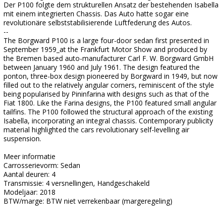
Der P100 folgte dem strukturellen Ansatz der bestehenden Isabella
mit einem integrierten Chassis. Das Auto hatte sogar eine
revolutionäre selbststabilisierende Luftfederung des Autos.
--
The Borgward P100 is a large four-door sedan first presented in
September 1959_at the Frankfurt Motor Show and produced by
the Bremen based auto-manufacturer Carl F. W. Borgward GmbH
between January 1960 and July 1961. The design featured the
ponton, three-box design pioneered by Borgward in 1949, but now
filled out to the relatively angular corners, reminiscent of the style
being popularised by Pininfarina with designs such as that of the
Fiat 1800. Like the Farina designs, the P100 featured small angular
tailfins. The P100 followed the structural approach of the existing
Isabella, incorporating an integral chassis. Contemporary publicity
material highlighted the cars revolutionary self-levelling air
suspension.
Meer informatie
Carrosserievorm: Sedan
Aantal deuren: 4
Transmissie: 4 versnellingen, Handgeschakeld
Modeljaar: 2018
BTW/marge: BTW niet verrekenbaar (margeregeling)