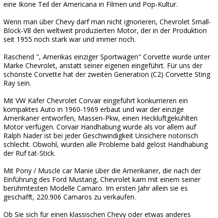
eine Ikone Teil der Americana in Filmen und Pop-Kultur.
Wenn man über Chevy darf man nicht ignorieren, Chevrolet Small-
Block-V8 den weltweit produzierten Motor, der in der Produktion
seit 1955 noch stark war und immer noch.
Raschend ", Amerikas einziger Sportwagen" Corvette wurde unter
Marke Chevrolet, anstatt seiner eigenen eingeführt. Für uns der
schönste Corvette hat der zweiten Generation (C2) Corvette Sting
Ray sein.
Mit VW Käfer Chevrolet Corvair eingeführt konkurrieren ein
kompaktes Auto in 1960-1969 erbaut und war der einzige
Amerikaner entworfen, Massen-Pkw, einen Heckluftgekühlten
Motor verfügen. Corvair Handhabung wurde als vor allem auf
Ralph Nader ist bei jeder Geschwindigkeit Unsichere notorisch
schlecht. Obwohl, wurden alle Probleme bald gelöst Handhabung
der Ruf tat-Stick.
Mit Pony / Muscle car Manie über die Amerikaner, die nach der
Einführung des Ford Mustang, Chevrolet kam mit einem seiner
berühmtesten Modelle Camaro. Im ersten Jahr allein sie es
geschafft, 220.906 Camaros zu verkaufen.
Ob Sie sich für einen klassischen Chevy oder etwas anderes