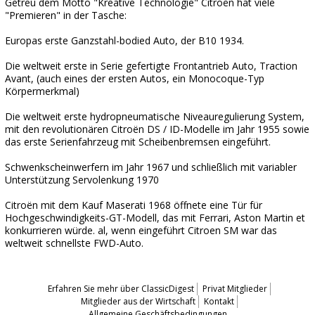
Getreu dem Motto "Kreative Technologie" Citroën hat viele
"Premieren" in der Tasche:
Europas erste Ganzstahl-bodied Auto, der B10 1934.
Die weltweit erste in Serie gefertigte Frontantrieb Auto, Traction
Avant, (auch eines der ersten Autos, ein Monocoque-Typ
Körpermerkmal)
Die weltweit erste hydropneumatische Niveauregulierung System,
mit den revolutionären Citroën DS / ID-Modelle im Jahr 1955 sowie
das erste Serienfahrzeug mit Scheibenbremsen eingeführt.
Schwenkscheinwerfern im Jahr 1967 und schließlich mit variabler
Unterstützung Servolenkung 1970
Citroën mit dem Kauf Maserati 1968 öffnete eine Tür für
Hochgeschwindigkeits-GT-Modell, das mit Ferrari, Aston Martin et
konkurrieren würde. al, wenn eingeführt Citroen SM war das
weltweit schnellste FWD-Auto.
Erfahren Sie mehr über ClassicDigest
Privat Mitglieder
Mitglieder aus der Wirtschaft
Kontakt
Allgemeine Geschäftsbedingungen