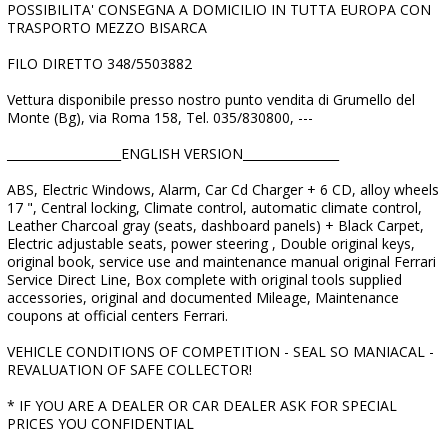
POSSIBILITA' CONSEGNA A DOMICILIO IN TUTTA EUROPA CON
TRASPORTO MEZZO BISARCA
FILO DIRETTO 348/5503882
Vettura disponibile presso nostro punto vendita di Grumello del
Monte (Bg), via Roma 158, Tel. 035/830800, ---
___________________ENGLISH VERSION________________
ABS, Electric Windows, Alarm, Car Cd Charger + 6 CD, alloy wheels
17 ", Central locking, Climate control, automatic climate control,
Leather Charcoal gray (seats, dashboard panels) + Black Carpet,
Electric adjustable seats, power steering , Double original keys,
original book, service use and maintenance manual original Ferrari
Service Direct Line, Box complete with original tools supplied
accessories, original and documented Mileage, Maintenance
coupons at official centers Ferrari.
VEHICLE CONDITIONS OF COMPETITION - SEAL SO MANIACAL -
REVALUATION OF SAFE COLLECTOR!
* IF YOU ARE A DEALER OR CAR DEALER ASK FOR SPECIAL
PRICES YOU CONFIDENTIAL