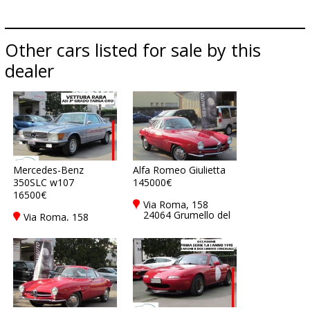
Other cars listed for sale by this
dealer
Mercedes-Benz
Alfa Romeo Giulietta
350SLC w107
145000€
16500€
Via Roma, 158
24064 Grumello del
Via Roma, 158
Monte - Bergamo -
24064 Grumello del
Bg, Italy
Monte - Bergamo -
Bg, Italy