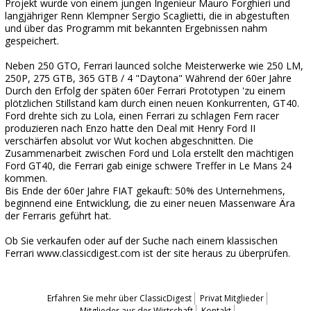
Projekt wurde von einem jungen Ingenieur Mauro Forghieri und
langjähriger Renn Klempner Sergio Scaglietti, die in abgestuften
und über das Programm mit bekannten Ergebnissen nahm
gespeichert.
Neben 250 GTO, Ferrari launced solche Meisterwerke wie 250 LM,
250P, 275 GTB, 365 GTB / 4 "Daytona" Während der 60er Jahre
Durch den Erfolg der späten 60er Ferrari Prototypen 'zu einem
plötzlichen Stillstand kam durch einen neuen Konkurrenten, GT40.
Ford drehte sich zu Lola, einen Ferrari zu schlagen Fern racer
produzieren nach Enzo hatte den Deal mit Henry Ford II
verschärfen absolut vor Wut kochen abgeschnitten. Die
Zusammenarbeit zwischen Ford und Lola erstellt den mächtigen
Ford GT40, die Ferrari gab einige schwere Treffer in Le Mans 24
kommen.
Bis Ende der 60er Jahre FIAT gekauft: 50% des Unternehmens,
beginnend eine Entwicklung, die zu einer neuen Massenware Ära
der Ferraris geführt hat.
Ob Sie verkaufen oder auf der Suche nach einem klassischen
Ferrari www.classicdigest.com ist der site heraus zu überprüfen.
Erfahren Sie mehr über ClassicDigest
Privat Mitglieder
Mitglieder aus der Wirtschaft
Kontakt