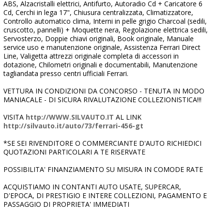
ABS, Alzacristalli elettrici, Antifurto, Autoradio Cd + Caricatore 6
Cd, Cerchi in lega 17", Chiusura centralizzata, Climatizzatore,
Controllo automatico clima, Interni in pelle grigio Charcoal (sedili,
cruscotto, pannelli) + Moquette nera, Regolazione elettrica sedili,
Servosterzo, Doppie chiavi originali, Book originale, Manuale
service uso e manutenzione originale, Assistenza Ferrari Direct
Line, Valigetta attrezzi originale completa di accessori in
dotazione, Chilometri originali e documentabili, Manutenzione
tagliandata presso centri ufficiali Ferrari.
VETTURA IN CONDIZIONI DA CONCORSO - TENUTA IN MODO
MANIACALE - DI SICURA RIVALUTAZIONE COLLEZIONISTICA!!!
VISITA
http://WWW.SILVAUTO.IT
AL LINK
http://silvauto.it/auto/73/ferrari-456-gt
*SE SEI RIVENDITORE O COMMERCIANTE D'AUTO RICHIEDICI
QUOTAZIONI PARTICOLARI A TE RISERVATE
POSSIBILITA' FINANZIAMENTO SU MISURA IN COMODE RATE
ACQUISTIAMO IN CONTANTI AUTO USATE, SUPERCAR,
D'EPOCA, DI PRESTIGIO E INTERE COLLEZIONI, PAGAMENTO E
PASSAGGIO DI PROPRIETA' IMMEDIATI