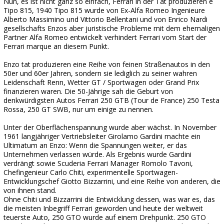
Nun, es ist nicht ganz so einfach, Ferrari in der Tat produzieren e
Tipo 815, 1940 Tipo 815 wurde von Ex-Alfa Romeo Ingenieure
Alberto Massimino und Vittorio Bellentani und von Enrico Nardi
gesellschafts Enzos aber juristische Probleme mit dem ehemaligen
Partner Alfa Romeo entwickelt verhindert Ferrari vom Start der
Ferrari marque an diesem Punkt.
Enzo tat produzieren eine Reihe von feinen Straßenautos in den
50er und 60er Jahren, sondern sie lediglich zu seiner wahren
Leidenschaft Renn, Wetter GT / Sportwagen oder Grand Prix
finanzieren waren. Die 50-Jährige sah die Geburt von
denkwürdigsten Autos Ferrari 250 GTB (Tour de France) 250 Testa
Rossa, 250 GT SWB, nur um einige zu nennen.
Unter der Oberflächenspannung wurde aber wächst. In November
1961 langjähriger Vertriebsleiter Girolamo Gardini machte ein
Ultimatum an Enzo: Wenn die Spannungen weiter, er das
Unternehmen verlassen würde. Als Ergebnis wurde Gardini
verdrängt sowie Scuderia Ferrari Manager Romolo Tavoni,
Chefingenieur Carlo Chiti, experimentelle Sportwagen-
Entwicklungschef Giotto Bizzarrini, und eine Reihe von anderen, die
von ihnen stand.
Ohne Chiti und Bizzarrini die Entwicklung dessen, was war es, das
die meisten Inbegriff Ferrari geworden und heute der weltweit
teuerste Auto, 250 GTO wurde auf einem Drehpunkt. 250 GTO