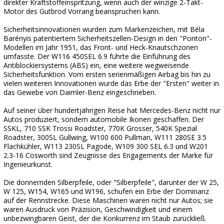
direkter Kraftstoffeinspritzung, wenn auch der winzige 2-Takt-
Motor des Gutbrod Vorrang beanspruchen kann.
Sicherheitsinnovationen wurden zum Markenzeichen, mit Béla
Barényis patentiertem Sicherheitszellen-Design in den "Ponton"-
Modellen im Jahr 1951, das Front- und Heck-Knautschzonen
umfasste. Der W116 450SEL 6.9 führte die Einführung des
Antiblockiersystems (ABS) ein, eine weitere wegweisende
Sicherheitsfunktion. Vom ersten serienmäßigen Airbag bis hin zu
vielen weiteren Innovationen wurde das Erbe der "Ersten" weiter in
das Gewebe von Daimler-Benz eingeschrieben.
Auf seiner über hundertjährigen Reise hat Mercedes-Benz nicht nur
Autos produziert, sondern automobile Ikonen geschaffen. Der
SSKL, 710 SSK Trossi Roadster, 770K Grosser, 540K Spezial
Roadster, 300SL Gullwing, W100 600 Pullman, W111 280SE 3.5
Flachkühler, W113 230SL Pagode, W109 300 SEL 6.3 und W201
2.3-16 Cosworth sind Zeugnisse des Engagements der Marke für
Ingenieurkunst.
Die donnernden Silberpfeile, oder "Silberpfeile", darunter der W 25,
W 125, W154, W165 und W196, schufen ein Erbe der Dominanz
auf der Rennstrecke. Diese Maschinen waren nicht nur Autos; sie
waren Ausdruck von Präzision, Geschwindigkeit und einem
unbezwingbaren Geist, der die Konkurrenz im Staub zurückließ.