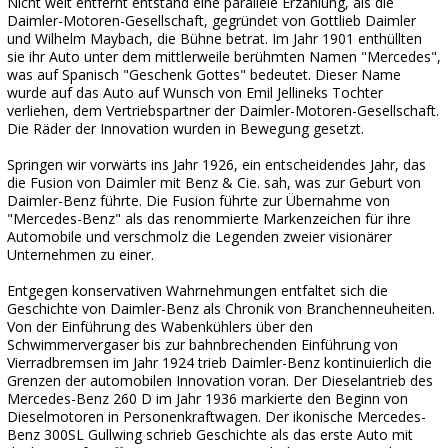
Nicht weit entfernt entstand eine parallele Erzählung, als die
Daimler-Motoren-Gesellschaft, gegründet von Gottlieb Daimler
und Wilhelm Maybach, die Bühne betrat. Im Jahr 1901 enthüllten
sie ihr Auto unter dem mittlerweile berühmten Namen "Mercedes",
was auf Spanisch "Geschenk Gottes" bedeutet. Dieser Name
wurde auf das Auto auf Wunsch von Emil Jellineks Tochter
verliehen, dem Vertriebspartner der Daimler-Motoren-Gesellschaft.
Die Räder der Innovation wurden in Bewegung gesetzt.
Springen wir vorwärts ins Jahr 1926, ein entscheidendes Jahr, das
die Fusion von Daimler mit Benz & Cie. sah, was zur Geburt von
Daimler-Benz führte. Die Fusion führte zur Übernahme von
"Mercedes-Benz" als das renommierte Markenzeichen für ihre
Automobile und verschmolz die Legenden zweier visionärer
Unternehmen zu einer.
Entgegen konservativen Wahrnehmungen entfaltet sich die
Geschichte von Daimler-Benz als Chronik von Branchenneuheiten.
Von der Einführung des Wabenkühlers über den
Schwimmervergaser bis zur bahnbrechenden Einführung von
Vierradbremsen im Jahr 1924 trieb Daimler-Benz kontinuierlich die
Grenzen der automobilen Innovation voran. Der Dieselantrieb des
Mercedes-Benz 260 D im Jahr 1936 markierte den Beginn von
Dieselmotoren in Personenkraftwagen. Der ikonische Mercedes-
Benz 300SL Gullwing schrieb Geschichte als das erste Auto mit