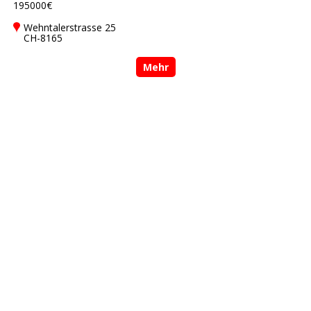
195000€
Wehntalerstrasse 25
CH-8165
Oberweningen,
Switzerland
Mehr