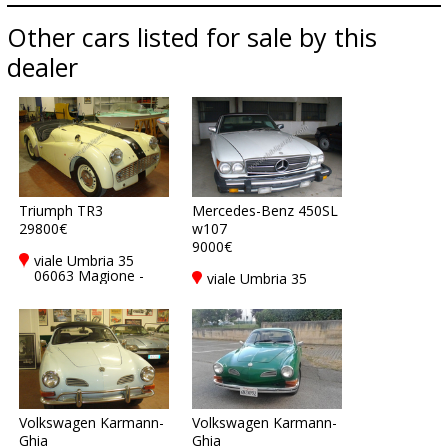
Other cars listed for sale by this
dealer
Triumph TR3
Mercedes-Benz 450SL
29800€
w107
9000€
viale Umbria 35
06063 Magione -
viale Umbria 35
Perugia - PG, Italy
06063 Magione -
Perugia - PG, Italy
Volkswagen Karmann-
Volkswagen Karmann-
Ghia
Ghia