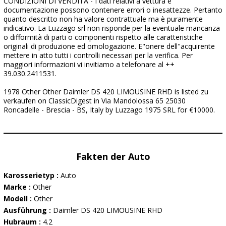
CONDIZIONI DI VENDITA - I dati relativi a vettura e
documentazione possono contenere errori o inesattezze. Pertanto
quanto descritto non ha valore contrattuale ma è puramente
indicativo. La Luzzago srl non risponde per la eventuale mancanza
o difformità di parti o componenti rispetto alle caratteristiche
originali di produzione ed omologazione. E"onere dell"acquirente
mettere in atto tutti i controlli necessari per la verifica. Per
maggiori informazioni vi invitiamo a telefonare al ++
39.030.2411531.
1978 Other Other Daimler DS 420 LIMOUSINE RHD is listed zu
verkaufen on ClassicDigest in Via Mandolossa 65 25030
Roncadelle - Brescia - BS, Italy by Luzzago 1975 SRL for €10000.
Fakten der Auto
Karosserietyp :
Auto
Marke :
Other
Modell :
Other
Ausführung :
Daimler DS 420 LIMOUSINE RHD
Hubraum :
4.2