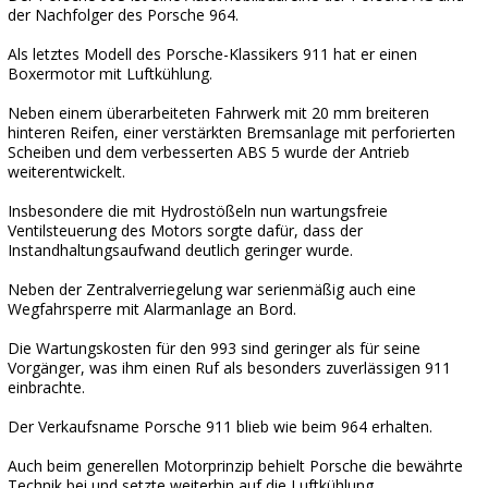
der Nachfolger des Porsche 964.
Als letztes Modell des Porsche-Klassikers 911 hat er einen
Boxermotor mit Luftkühlung.
Neben einem überarbeiteten Fahrwerk mit 20 mm breiteren
hinteren Reifen, einer verstärkten Bremsanlage mit perforierten
Scheiben und dem verbesserten ABS 5 wurde der Antrieb
weiterentwickelt.
Insbesondere die mit Hydrostößeln nun wartungsfreie
Ventilsteuerung des Motors sorgte dafür, dass der
Instandhaltungsaufwand deutlich geringer wurde.
Neben der Zentralverriegelung war serienmäßig auch eine
Wegfahrsperre mit Alarmanlage an Bord.
Die Wartungskosten für den 993 sind geringer als für seine
Vorgänger, was ihm einen Ruf als besonders zuverlässigen 911
einbrachte.
Der Verkaufsname Porsche 911 blieb wie beim 964 erhalten.
Auch beim generellen Motorprinzip behielt Porsche die bewährte
Technik bei und setzte weiterhin auf die Luftkühlung.