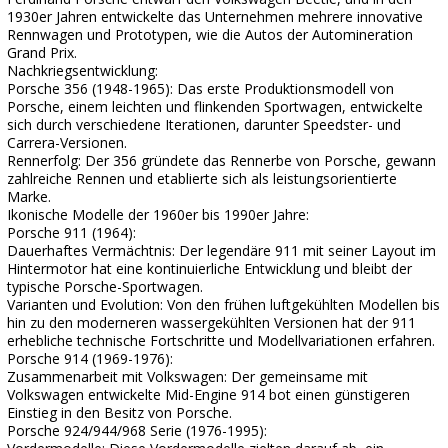
1930er Jahren entwickelte das Unternehmen mehrere innovative
Rennwagen und Prototypen, wie die Autos der Automineration
Grand Prix.
Nachkriegsentwicklung:
Porsche 356 (1948-1965): Das erste Produktionsmodell von
Porsche, einem leichten und flinkenden Sportwagen, entwickelte
sich durch verschiedene Iterationen, darunter Speedster- und
Carrera-Versionen.
Rennerfolg: Der 356 gründete das Rennerbe von Porsche, gewann
zahlreiche Rennen und etablierte sich als leistungsorientierte
Marke.
Ikonische Modelle der 1960er bis 1990er Jahre:
Porsche 911 (1964):
Dauerhaftes Vermächtnis: Der legendäre 911 mit seiner Layout im
Hintermotor hat eine kontinuierliche Entwicklung und bleibt der
typische Porsche-Sportwagen.
Varianten und Evolution: Von den frühen luftgekühlten Modellen bis
hin zu den moderneren wassergekühlten Versionen hat der 911
erhebliche technische Fortschritte und Modellvariationen erfahren.
Porsche 914 (1969-1976):
Zusammenarbeit mit Volkswagen: Der gemeinsame mit
Volkswagen entwickelte Mid-Engine 914 bot einen günstigeren
Einstieg in den Besitz von Porsche.
Porsche 924/944/968 Serie (1976-1995):