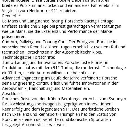
Vordermodelle: Diese Vordermodelle zielten darauf ab, ein
breiteres Publikum anzulocken und ein anderes Fahrerlebnis im
Vergleich zum Heckmotor 911 zu bieten.
Rennerbe:
Le Mans und Langurance Racing: Porsche's Racing Heritage
umfasst zahlreiche Siege bei prestigeträchtigen Veranstaltungen
wie Le Mans, die die Exzellenz und Performance der Marke
präsentieren.
Can-Am, Rallying und Touring Cars: Der Erfolg von Porsche in
verschiedenen Renndisziplinen trugen erheblich zu seinem Ruf und
technischen Fortschritten in der Automobiltechnik bei.
Technologische Fortschritte:
Turbo-Ladung und Innovationen: Porsche löste Pionier in
Produktionsautos mit dem 911 Turbo, die modernste Technologie
einführten, die die Automobilindustrie beeinflusste.
Advanced Engineering: Im Laufe der Jahre verfeinerte Porsche
seine Engineering kontinuierlich und führte Innovationen in der
Aerodynamik, Handhabung und Materialien ein.
Abschluss:
Porsches Reise von den frühen Beratungsjahren bis zum Synonym
für Hochleistungssportwagen ist geprägt von Innovationen,
Rennerfolg und dem legendären 911. Das unerbittliche Streben
nach Exzellenz und Rennsport-Triumphien hat den Status von
Porsche als einen der verehrten und ikonischen Sportarten
festgelegt Autohersteller weltweit.