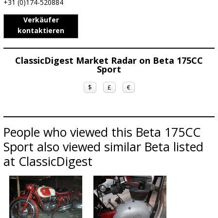
+31 (0)174-520884
Verkäufer
kontaktieren
ClassicDigest Market Radar on Beta 175CC
Sport
$
£
€
People who viewed this Beta 175CC
Sport also viewed similar Beta listed
at ClassicDigest