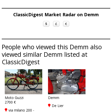
ClassicDigest Market Radar on Demm
$
£
€
People who viewed this Demm also
viewed similar Demm listed at
ClassicDigest
Moto Guzzi
Demm
2700 €
De Lier
via milano 200 -