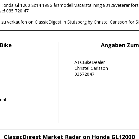
:
Honda Gl 1200 Sc14 1986 årsmodellMätarställning 83128veteranförsä
sse! 035 720 47
zu verkaufen on ClassicDigest in Stutsberg by Christel Carlsson for 
Bike
Angaben Zum
ATCBikeDealer
Christel Carlsson
03572047
n
mal
ClassicDigest Market Radar on Honda GL1200D