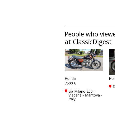
People who viewe
at ClassicDigest
Honda
Ho
7500 €
D
via Milano 200 -
Viadana - Mantova -
Italy