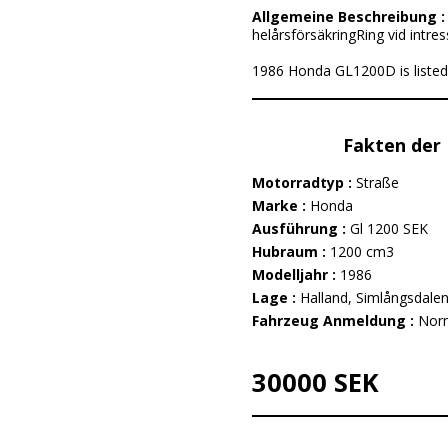
Allgemeine Beschreibung 
helårsförsäkringRing vid intre
1986 Honda GL1200D is listed 
Fakten der 
Motorradtyp :
Straße
Marke :
Honda
Ausführung :
Gl 1200 SEK
Hubraum :
1200 cm3
Modelljahr :
1986
Lage :
Halland, Simlångsdale
Fahrzeug Anmeldung :
Nor
30000 SEK