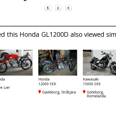
$
£
€
d this Honda GL1200D also viewed simi
nda
Honda
Kawasaki
12000 SEK
15000 SEK
e Lier
Gävleborg, Stråtjära
Göteborg,
Romelanda