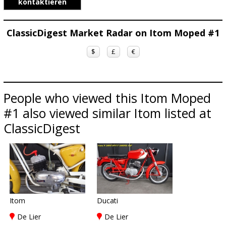
kontaktieren
ClassicDigest Market Radar on Itom Moped #1
$
£
€
People who viewed this Itom Moped
#1 also viewed similar Itom listed at
ClassicDigest
Itom
Ducati
De Lier
De Lier