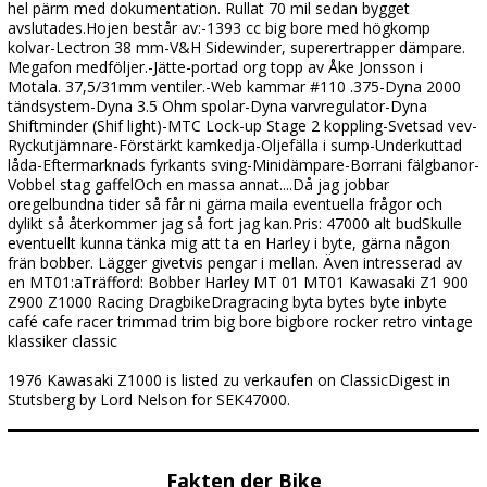
hel pärm med dokumentation. Rullat 70 mil sedan bygget
avslutades.Hojen består av:-1393 cc big bore med högkomp
kolvar-Lectron 38 mm-V&H Sidewinder, superertrapper dämpare.
Megafon medföljer.-Jätte-portad org topp av Åke Jonsson i
Motala. 37,5/31mm ventiler.-Web kammar #110 .375-Dyna 2000
tändsystem-Dyna 3.5 Ohm spolar-Dyna varvregulator-Dyna
Shiftminder (Shif light)-MTC Lock-up Stage 2 koppling-Svetsad vev-
Ryckutjämnare-Förstärkt kamkedja-Oljefälla i sump-Underkuttad
låda-Eftermarknads fyrkants sving-Minidämpare-Borrani fälgbanor-
Vobbel stag gaffelOch en massa annat....Då jag jobbar
oregelbundna tider så får ni gärna maila eventuella frågor och
dylikt så återkommer jag så fort jag kan.Pris: 47000 alt budSkulle
eventuellt kunna tänka mig att ta en Harley i byte, gärna någon
frän bobber. Lägger givetvis pengar i mellan. Även intresserad av
en MT01:aTräfford: Bobber Harley MT 01 MT01 Kawasaki Z1 900
Z900 Z1000 Racing DragbikeDragracing byta bytes byte inbyte
café cafe racer trimmad trim big bore bigbore rocker retro vintage
klassiker classic
1976 Kawasaki Z1000 is listed zu verkaufen on ClassicDigest in
Stutsberg by Lord Nelson for SEK47000.
Fakten der Bike