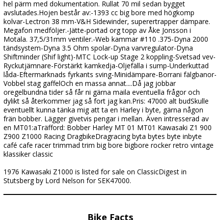
hel pärm med dokumentation. Rullat 70 mil sedan bygget
avslutades.Hojen består av:-1393 cc big bore med högkomp
kolvar-Lectron 38 mm-V&H Sidewinder, superertrapper dämpare.
Megafon medföljer.-Jätte-portad org topp av Åke Jonsson i
Motala. 37,5/31mm ventiler.-Web kammar #110 .375-Dyna 2000
tändsystem-Dyna 3.5 Ohm spolar-Dyna varvregulator-Dyna
Shiftminder (Shif light)-MTC Lock-up Stage 2 koppling-Svetsad vev-
Ryckutjämnare-Förstärkt kamkedja-Oljefälla i sump-Underkuttad
låda-Eftermarknads fyrkants sving-Minidämpare-Borrani fälgbanor-
Vobbel stag gaffelOch en massa annat....Då jag jobbar
oregelbundna tider så får ni gärna maila eventuella frågor och
dylikt så återkommer jag så fort jag kan.Pris: 47000 alt budSkulle
eventuellt kunna tänka mig att ta en Harley i byte, gärna någon
frän bobber. Lägger givetvis pengar i mellan. Även intresserad av
en MT01:aTräfford: Bobber Harley MT 01 MT01 Kawasaki Z1 900
Z900 Z1000 Racing DragbikeDragracing byta bytes byte inbyte
café cafe racer trimmad trim big bore bigbore rocker retro vintage
klassiker classic
1976 Kawasaki Z1000 is listed for sale on ClassicDigest in
Stutsberg by Lord Nelson for SEK47000.
Bike Facts