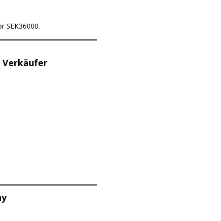
for SEK36000.
 Verkäufer
hy