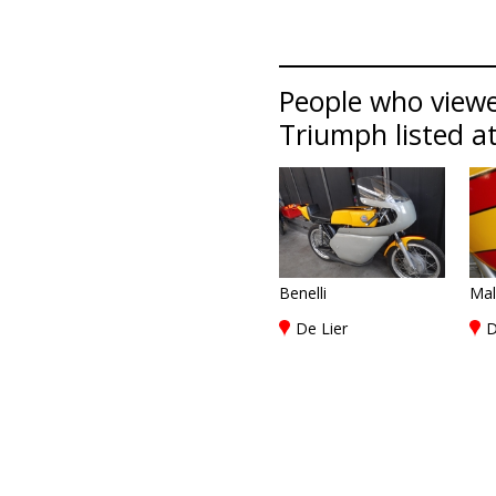
People who viewe
Triumph listed at
Benelli
Mal
De Lier
D