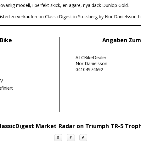
:
ovanlig modell, i perfekt skick, en ägare, nya däck Dunlop Gold.
isted zu verkaufen on ClassicDigest in Stutsberg by Nor Danielsson 
Bike
Angaben Zum
ATCBikeDealer
Nor Danielsson
04104974692
ÖV
finiert
lassicDigest Market Radar on Triumph TR-5 Trop
$
£
€