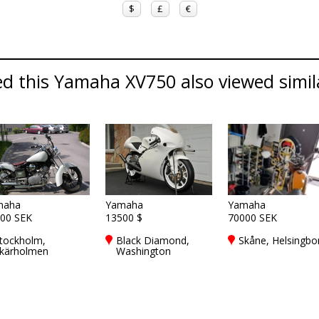
$
£
€
d this Yamaha XV750 also viewed simil
maha
Yamaha
Yamaha
00 SEK
13500 $
70000 SEK
tockholm,
Black Diamond,
Skåne, Helsingbo
kärholmen
Washington