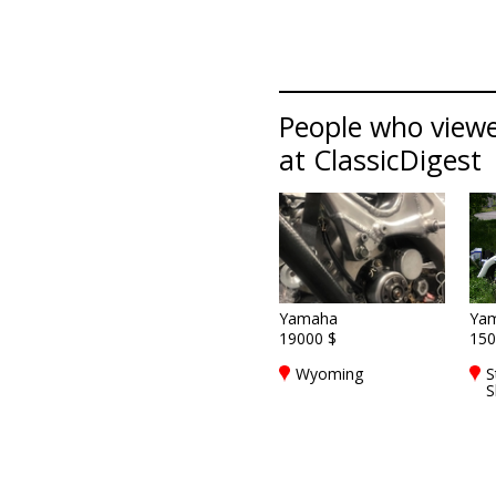
People who viewe
at ClassicDigest
Yamaha
Ya
19000 $
150
Wyoming
S
S