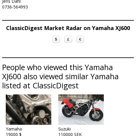
Jens Dahl
0736-564993
ClassicDigest Market Radar on Yamaha XJ600
$
£
€
People who viewed this Yamaha
XJ600 also viewed similar Yamaha
listed at ClassicDigest
Yamaha
Suzuki
19000 $
110000 SEK