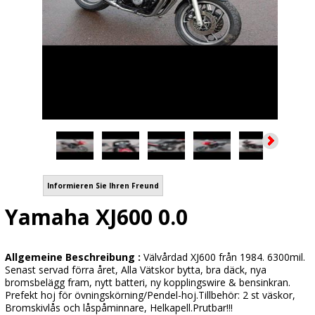
Informieren Sie Ihren Freund
Yamaha XJ600 0.0
Allgemeine Beschreibung :
Välvårdad XJ600 från 1984. 6300mil.
Senast servad förra året, Alla Vätskor bytta, bra däck, nya
bromsbelägg fram, nytt batteri, ny kopplingswire & bensinkran.
Prefekt hoj för övningskörning/Pendel-hoj.Tillbehör: 2 st väskor,
Bromskivlås och låspåminnare, Helkapell.Prutbar!!!