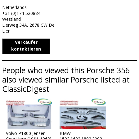
Netherlands
+31 (0)174-520884
Westland
Lierweg 34A, 2678 CW De
Lier
Verkäufer
kontaktieren
People who viewed this Porsche 356
also viewed similar Porsche listed at
ClassicDigest
Volvo P1800 Jensen
BMW
Cow Horn (1961-1963)
1502.1602.1802.2002